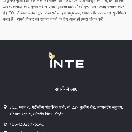
आधुनिक सुविधाओं, वैज्ञानिक विशेषज्ञता और 3000+ सिद्ध फॉर्मूलों के साथ, हम आपकी
आवश्यकताओं के अनुरूप नवीन, उच्च गुणवत्ता वाले सौंदर्य प्रसाधन उत्पाद प्रदान करते
हैं। 50+ वैश्विक ब्रांडों द्वारा विश्वसनीय, हम अनुपालन, क्षमता और उत्कृष्टता सुनिश्चित
करते हैं। अपने विचार को साकार करने के लिए आज ही हमसे संपर्क करें!
संपर्क में आएं
502, भवन A, गेटीलॉन्ग औद्योगिक पार्क, नं. 227 बुलॉन्ग रोड, मा'अनटैंग समुदाय,
बंटियान स्ट्रीट, लॉन्गगैंग जिला, शेन्ज़ेन
+86-13823773549