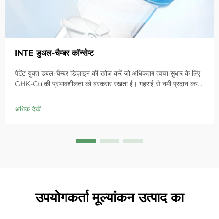
INTE डुअल-चैम्बर कॉन्सेप्ट
पेटेंट युक्त डबल-चैम्बर डिज़ाइन की खोज करें जो अधिकतम त्वचा सुधार के लिए
GHK-Cu की प्रभावशीलता को बरकरार रखता है। गहराई से नमी प्रदान करता
है, संवेदनशील त्वचा में लालिमा को शांत करता है और बाधा को ठीक करता है।
आज ही 'स्मॉल ब्लू चैम्बर' समाधान आजमाएं।
अधिक देखें
उपयोगकर्ता मूल्यांकन उत्पाद का