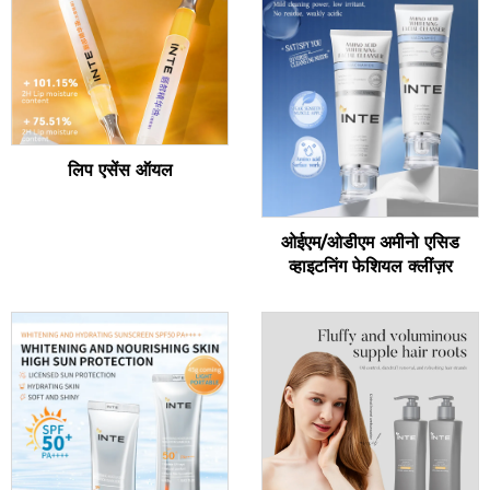
लिप एसेंस ऑयल
ओईएम/ओडीएम अमीनो एसिड
व्हाइटनिंग फेशियल क्लींज़र