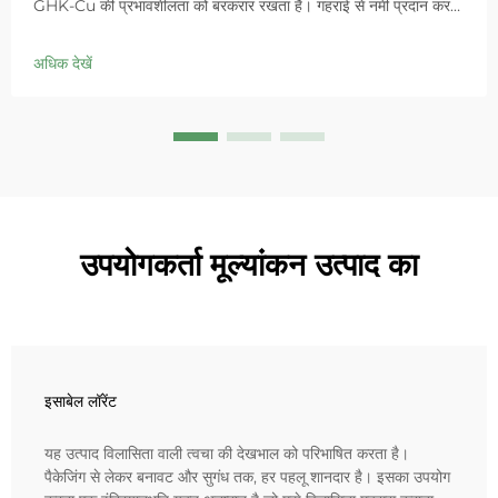
GHK-Cu की प्रभावशीलता को बरकरार रखता है। गहराई से नमी प्रदान करता
है, संवेदनशील त्वचा में लालिमा को शांत करता है और बाधा को ठीक करता है।
आज ही 'स्मॉल ब्लू चैम्बर' समाधान आजमाएं।
अधिक देखें
उपयोगकर्ता मूल्यांकन उत्पाद का
इसाबेल लॉरेंट
यह उत्पाद विलासिता वाली त्वचा की देखभाल को परिभाषित करता है।
पैकेजिंग से लेकर बनावट और सुगंध तक, हर पहलू शानदार है। इसका उपयोग