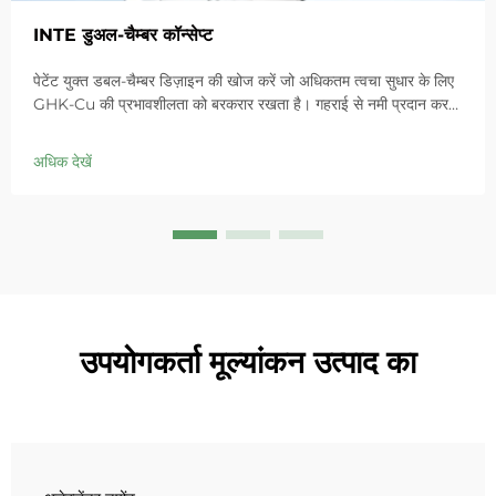
INTE डुअल-चैम्बर कॉन्सेप्ट
पेटेंट युक्त डबल-चैम्बर डिज़ाइन की खोज करें जो अधिकतम त्वचा सुधार के लिए
GHK-Cu की प्रभावशीलता को बरकरार रखता है। गहराई से नमी प्रदान करता
है, संवेदनशील त्वचा में लालिमा को शांत करता है और बाधा को ठीक करता है।
आज ही 'स्मॉल ब्लू चैम्बर' समाधान आजमाएं।
अधिक देखें
उपयोगकर्ता मूल्यांकन उत्पाद का