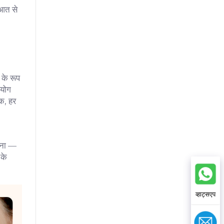
ुआत से
 के रूप
पयोग
तक, हर
करना —
 के
व्हाट्सएप