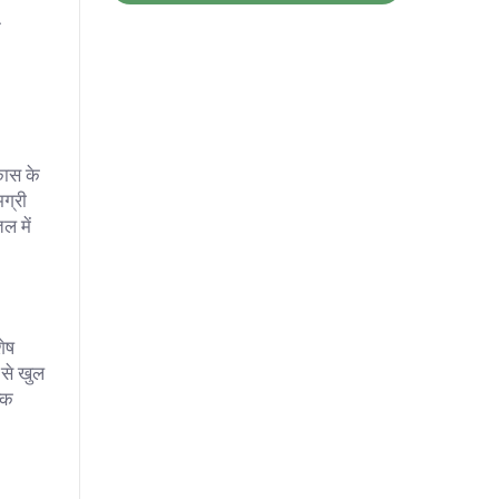
े
कास के
ग्री
ल में
शेष
 से खुल
कि