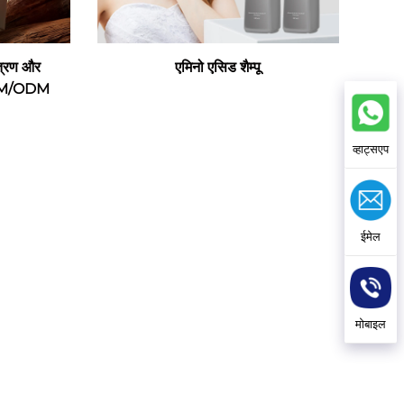
यंत्रण और
एमिनो एसिड शैम्पू
| OEM/ODM
व्हाट्सएप
ईमेल
मोबाइल