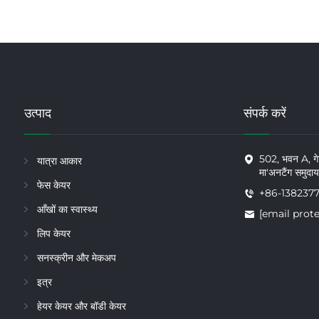
उत्पाद
संपर्क करें
502, भवन A, गेटी
यात्रा आकार
मा'अनटैंग समुदाय, 
फेस केयर
+86-138237
आँखों का स्वास्थ्य
[email prot
लिप केयर
सनस्क्रीन और मेकअप
इत्र
हेयर केयर और बॉडी केयर