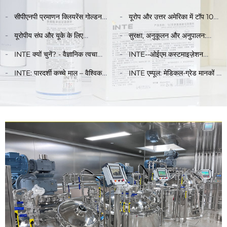
सीपीएनपी प्रमाणन क्लियरेंस गोल्डन
यूरोप और उत्तर अमेरिका में टॉप 10
प्रक्रिया एवं अनुपालन दिशानिर्देश
ट्रेंडिंग सामग्रियों के साथ सबसे
यूरोपीय संघ और यूके के लिए
सुरक्षा, अनुकूलन और अनुपालन:
अधिक बिकने वाला उत्पाद समाधान
स्किनकेयर OEM आयात और बिक्री
वैश्विक ऑफ़लाइन ब्यूटी सैलून INTE
INTE क्यों चुनें? - वैज्ञानिक त्वचा
INTE--ओईएम कस्टमाइज़ेशन
समाधान
एम्पूल क्यों चुनते हैं
संरक्षण के लिए भरोसेमंद विकल्प
समाधान: पेशेवर पूर्ण-प्रक्रिया, दक्ष
INTE: पारदर्शी कच्चे माल – वैश्विक
INTE एम्पूल: मेडिकल-ग्रेड मानकों के
प्रक्षेपण के लिए ब्रांडों को सशक्त
प्रीमियम आपूर्तिकर्ताओं के साथ
साथ त्वचा की देखभाल के लिए पसंदीदा
बनाना
साझेदारी करके उत्पाद गुणवत्ता के लिए
विकल्प
एक मजबूत आधार तैयार करना