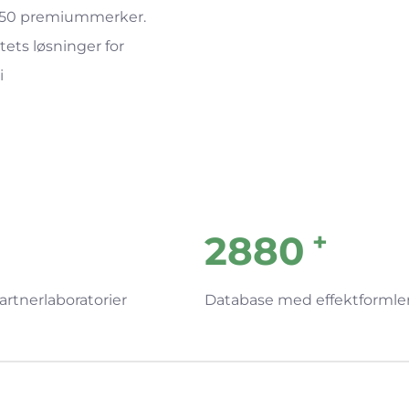
er 50 premiummerker.
itets løsninger for
i
+
3000
artnerlaboratorier
Database med effektformle