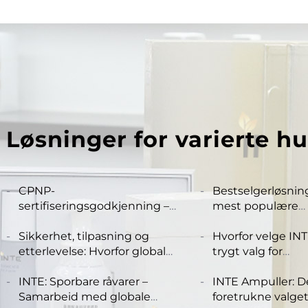
Løsninger for varierte h
CPNP-
Bestselgerløsnin
sertifiseringsgodkjenning –
mest populære
gullprosess og
ingrediensene i 
etterlevelsesveiledning
Sikkerhet, tilpasning og
Nord-Amerika
Hvorfor velge INT
etterlevelse: Hvorfor globale
trygt valg for
offline skjønnhetssalonger
vitenskapsbasert
velger INTE ampuller
INTE: Sporbare råvarer –
INTE Ampuller: D
Samarbeid med globale
foretrukne valget