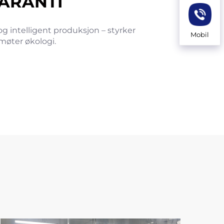
ARANTI
og intelligent produksjon – styrker
Mobil
møter økologi.