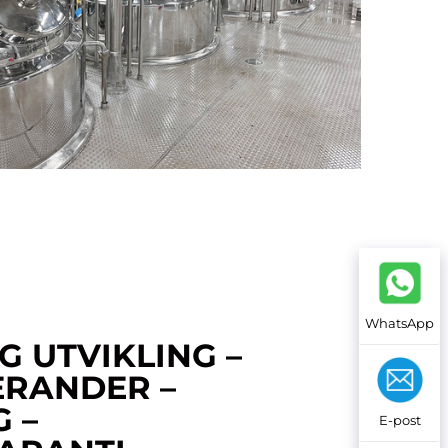
WhatsApp
G UTVIKLING –
ERANDER –
G –
E-post