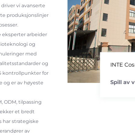
 driver vi avanserte
te produksjonslinjer
osesser.
 eksperter arbeider
bioteknologi og
ormuleringer med
alitetsstandarder og
INTE Cosm
6 kontrollpunkter for
Spill av 
e og er av høyeste
, ODM, tilpassing
ekker et bredt
 har strategiske
erandører av