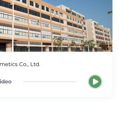
etics Co., Ltd.
video