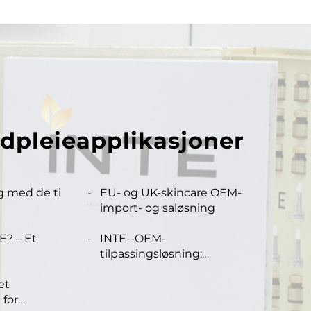
udpleieapplikasjoner
g med de ti
EU- og UK-skincare OEM-
import- og saløsning
Europa og
E? – Et
INTE--OEM-
tilpassingsløsning:
 hudpleie
Profesjonell helprosesser,
et
som styrker merker med
 for
effektiv introduksjon