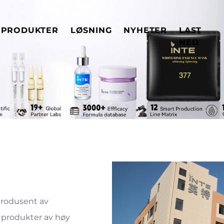
PRODUKTER
LØSNING
NYHETER
LAST
NED
produsent av
 produkter av høy