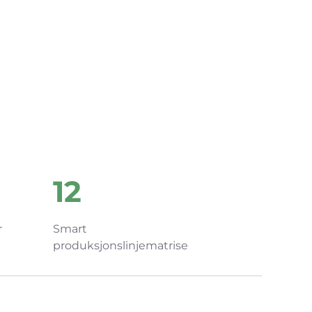
12
r
Smart
produksjonslinjematrise