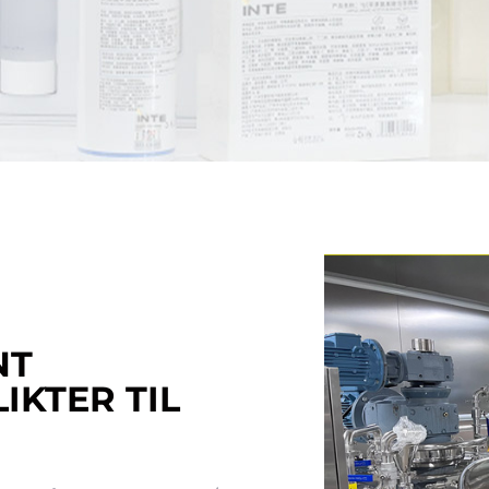
premiumleverandører for å
hudpleie med me
bygge et solidt grunnlag for
standarder
produktkvalitet
NT
IKTER TIL