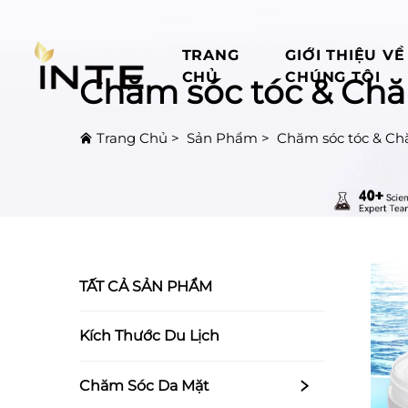
TRANG
GIỚI THIỆU VỀ
CHỦ
CHÚNG TÔI
Chăm sóc tóc & Chă
Trang Chủ
>
Sản Phẩm
>
Chăm sóc tóc & Ch
TẤT CẢ SẢN PHẨM
Kích Thước Du Lịch
Chăm Sóc Da Mặt