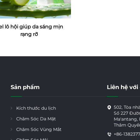
el lô hội giúp da sáng mịn
rạng rỡ
Sản phẩm
Liên hệ với
502, Tòa nh
Kích thước du lịch
Số 227 Đườ
Chăm Sóc Da Mặt
Ma'antang,
Thâm Quyế
Chăm Sóc Vùng Mắt
+86-138237
Chăm Sóc Môi