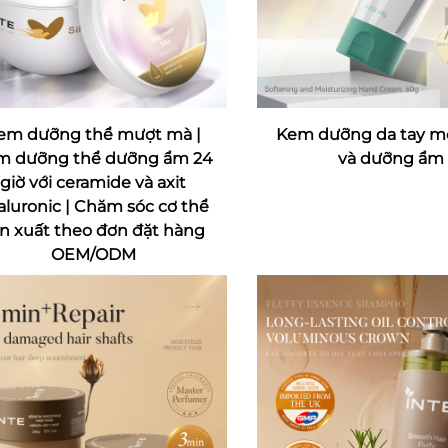
em dưỡng thể mượt mà |
Kem dưỡng da tay 
m dưỡng thể dưỡng ẩm 24
và dưỡng ẩm
giờ với ceramide và axit
aluronic | Chăm sóc cơ thể
n xuất theo đơn đặt hàng
OEM/ODM