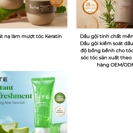
t nạ làm mượt tóc Keratin
Dầu gội tinh chất mề
Dầu gội kiểm soát dầu
độ bồng bềnh cho tó
sóc tóc sản xuất theo
hàng OEM/OD