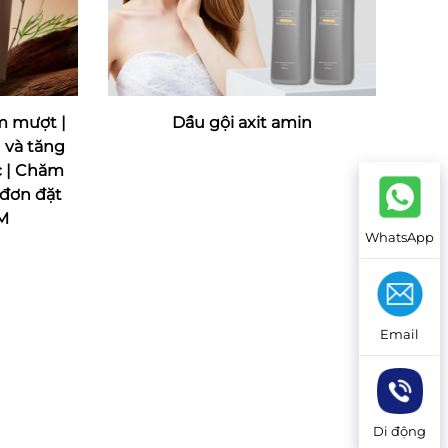
m mượt |
Dầu gội axit amin
 và tăng
c | Chăm
 đơn đặt
M
WhatsApp
Email
Di động