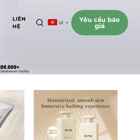
LIÊN
Yêu cầu báo
VI
giá
G
HỆ