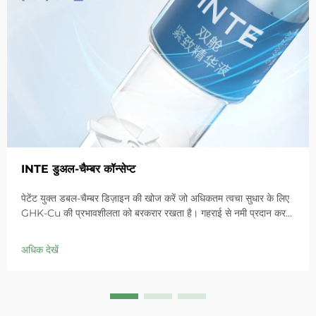
INTE डुअल-चैम्बर कॉन्सेप्ट
पेटेंट युक्त डबल-चैम्बर डिज़ाइन की खोज करें जो अधिकतम त्वचा सुधार के लिए
GHK-Cu की प्रभावशीलता को बरकरार रखता है। गहराई से नमी प्रदान करता
है, संवेदनशील त्वचा में लालिमा को शांत करता है और बाधा को ठीक करता है।
आज ही 'स्मॉल ब्लू चैम्बर' समाधान आजमाएं।
अधिक देखें