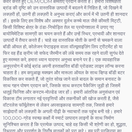
कवर करते हुए OEM/ODM क्षमताएं प्रदान करती है। हमारी विशेषज्ञता
ब्रांड की दृष्टि को उन वास्तविक उत्पादों में बदलने में निहित है, जो दिखने में
लक्ज़री हों, उतनी ही लक्ज़री वे अनुभव कराएं और कार्य में भी उतनी ही शानदार
हों। इसके लिए हम विशेष और अक्सर दुर्लभ कच्चे माल जैसे कीमती मिट्टी,
किसी विशिष्ट क्षेत्र के ठंडा-निचोड़ित तेल या प्रयोगशाला में उगाए गए
बायोमिमेटिक सामग्री का चयन करते हैं और उन्हें स्थिर, प्रभावी और शानदार
उत्पादों में तैयार करते हैं। चाहे वह वास्तविक मोती के कणों से चमकने वाला
बॉडी ऑयल हो, कोलेजन पेप्टाइड्स वाला वॉल्यूमाइज़िंग लिप ट्रीटमेंट हो या
फिर वह हैंड क्रीम जो सफेद जैस्मीन की लंबे समय तक रहने वाली सुगंध देते
हुए मरम्मत करे, हमारा ध्यान यादगार अनुभव बनाने पर है। एक व्यावहारिक
अनुप्रयोग में कोई ब्रांड अपनी हस्ताक्षरित बॉडी प्रोडक्ट लाइन लॉन्च करना
चाहता है। हम कपुआकू मक्खन और मारूला ऑयल के साथ व्हिप्ड बॉडी बटर
विकसित कर सकते हैं, जो तुरंत सोख जाने वाले बादल के समान बनावट के
साथ गहन पोषण प्रदान करे, जिसके साथ कस्टम पैकेजिंग जुड़ी हो जिसमें
धातुई फिनिश और कस्टम-मोल्डेड जार हों। हमारी आंतरिक अनुसंधान एवं
विकास टीम लगातार नई प्रवृत्तियों और तकनीकों की खोज करती है, जैसे
वॉटरलेस फॉर्मूलेशन से लेकर अपसाइकल्ड सामग्री तक, जिससे हमारे
साझेदारों को लक्ज़री के अगली पीढ़ी के नवाचारों तक पहुंच बनी रहे। हमारे
100,000-ग्रेड स्वच्छ कक्षों में स्मार्ट उत्पादन लाइनों के साथ निर्माण
सुनिश्चित करता है कि प्रत्येक उत्पाद, चाहे वह किसी भी श्रेणी का हो, शुद्धता,
स्थिरता और प्रदर्शन के निर्दोष मानकों को पूरा करे। हम पूरी प्रक्रिया का