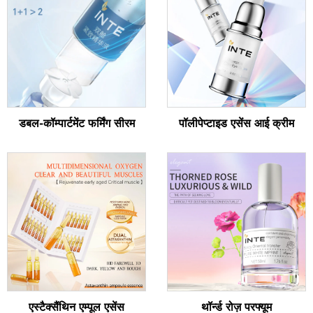
डबल-कॉम्पार्टमेंट फर्मिंग सीरम
पॉलीपेप्टाइड एसेंस आई क्रीम
एस्टैक्सैंथिन एम्पूल एसेंस
थॉर्न्ड रोज़ परफ्यूम