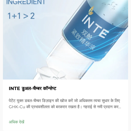
INTE डुअल-चैम्बर कॉन्सेप्ट
पेटेंट युक्त डबल-चैम्बर डिज़ाइन की खोज करें जो अधिकतम त्वचा सुधार के लिए
GHK-Cu की प्रभावशीलता को बरकरार रखता है। गहराई से नमी प्रदान करता
है, संवेदनशील त्वचा में लालिमा को शांत करता है और बाधा को ठीक करता है।
आज ही 'स्मॉल ब्लू चैम्बर' समाधान आजमाएं।
अधिक देखें