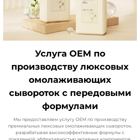
Услуга OEM по
производству люксовых
омолаживающих
сывороток с передовыми
формулами
Мы предоставляем услугу OEM по производству
премиальных люксовых омолаживающих сывороток,
разрабатывая высокоэффективные формулы с
доказанной эффективностью активных компонентов.