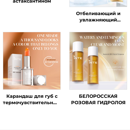
астаксантином
Отбеливающий и
увлажняющий
изолирующий
солнцезащитный
лосьон SPF50+ PA++++
Карандаш для губ с
БЕЛОРОССКАЯ
термочувствительным
РОЗОВАЯ ГИДРОЛОЯ
эффектом "Морковь"