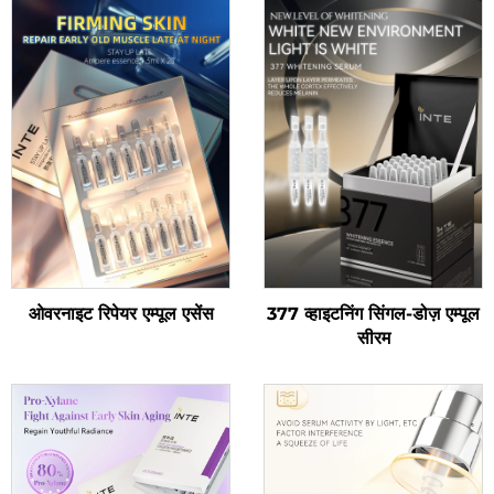
ओवरनाइट रिपेयर एम्पूल एसेंस
377 व्हाइटनिंग सिंगल-डोज़ एम्पूल
सीरम