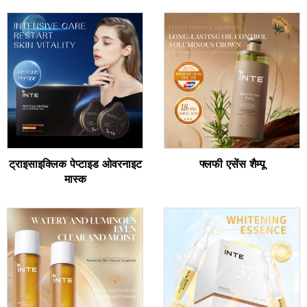
ट्राइसाइक्लिक पेप्टाइड ओवरनाइट
फ्लफी एसेंस शैम्पू
मास्क