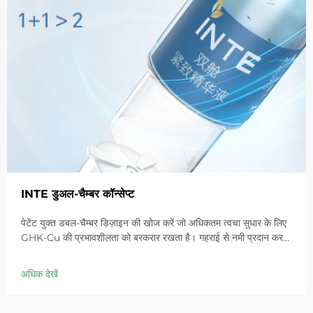
INTE डुअल-चैम्बर कॉन्सेप्ट
पेटेंट युक्त डबल-चैम्बर डिज़ाइन की खोज करें जो अधिकतम त्वचा सुधार के लिए
GHK-Cu की प्रभावशीलता को बरकरार रखता है। गहराई से नमी प्रदान करता
है, संवेदनशील त्वचा में लालिमा को शांत करता है और बाधा को ठीक करता है।
आज ही 'स्मॉल ब्लू चैम्बर' समाधान आजमाएं।
अधिक देखें