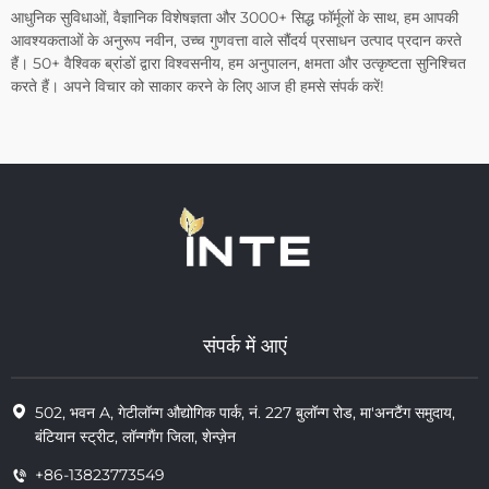
आधुनिक सुविधाओं, वैज्ञानिक विशेषज्ञता और 3000+ सिद्ध फॉर्मूलों के साथ, हम आपकी
आवश्यकताओं के अनुरूप नवीन, उच्च गुणवत्ता वाले सौंदर्य प्रसाधन उत्पाद प्रदान करते
हैं। 50+ वैश्विक ब्रांडों द्वारा विश्वसनीय, हम अनुपालन, क्षमता और उत्कृष्टता सुनिश्चित
करते हैं। अपने विचार को साकार करने के लिए आज ही हमसे संपर्क करें!
संपर्क में आएं
502, भवन A, गेटीलॉन्ग औद्योगिक पार्क, नं. 227 बुलॉन्ग रोड, मा'अनटैंग समुदाय,
बंटियान स्ट्रीट, लॉन्गगैंग जिला, शेन्ज़ेन
+86-13823773549