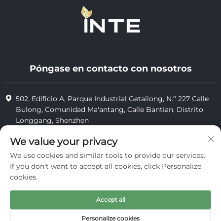
Póngase en contacto con nosotros
502, Edificio A, Parque Industrial Getailong, N.º 227 Calle
Bulong, Comunidad Ma'antang, Calle Bantian, Distrito
Longgang, Shenzhen
+86-13823773549
We value your privacy
We use cookies and similar tools to provide our services.
[email protected]
If you don't want to accept all cookies, click Personalize
cookies.
Derechos de autor © 2025 por Inte Cosmetics (Shenzhen) Co., Ltd.
Accept all
privacidad
Personalize cookies