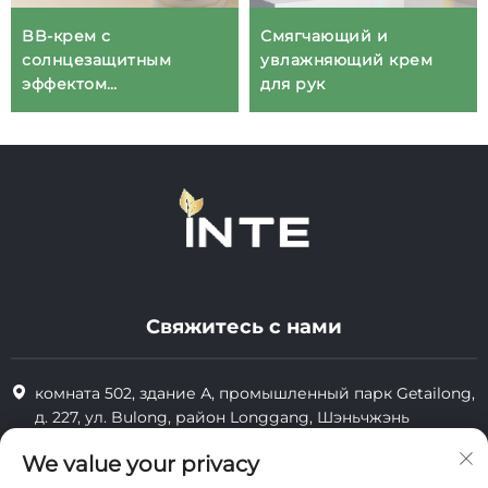
BB-крем с
Смягчающий и
солнцезащитным
увлажняющий крем
эффектом
для рук
SPF50+/PA++++
Свяжитесь с нами
комната 502, здание А, промышленный парк Getailong,
д. 227, ул. Bulong, район Longgang, Шэньчжэнь
+86-13823773549
We value your privacy