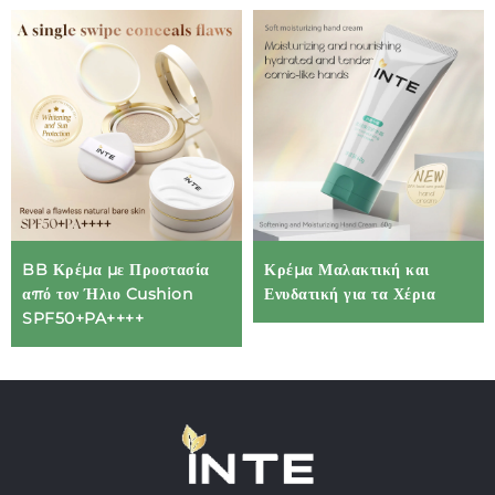
BB Κρέμα με Προστασία
Κρέμα Μαλακτική και
από τον Ήλιο Cushion
Ενυδατική για τα Χέρια
SPF50+PA++++