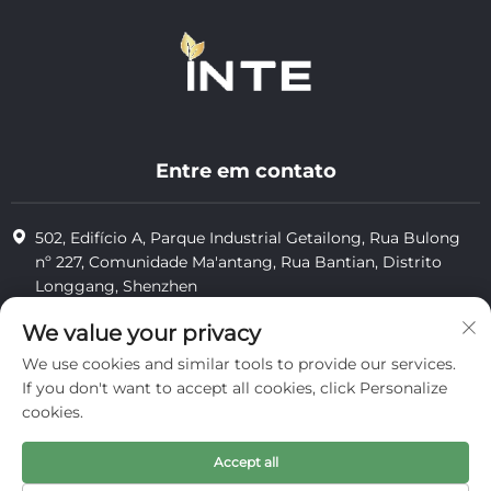
Entre em contato
502, Edifício A, Parque Industrial Getailong, Rua Bulong
nº 227, Comunidade Ma'antang, Rua Bantian, Distrito
Longgang, Shenzhen
+86-13823773549
We value your privacy
We use cookies and similar tools to provide our services.
[email protected]
If you don't want to accept all cookies, click Personalize
cookies.
Direitos autorais © 2025 pela Inte Cosmetics (Shenzhen) Co., Ltd.
Accept all
privacidade