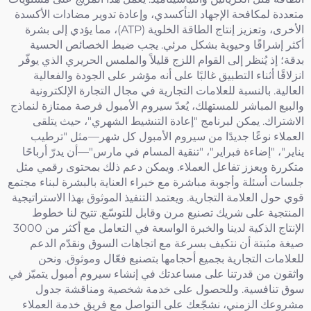
متعددة لمكافحة الإجهاد التأكسدي، وإعادة تدوير مضادات الأكسدة
الأخرى، وتعزيز إنتاج الطاقة الخلوية (ATP)، مما يؤدي إلى بشرة
أكثر إشراقًا وحيوية بشكل مرئي. يجب ضبط الخصائص الحسية
بدقة؛ إذ يُنظر إلى القوام اللزج قليلاً والملمس الحريري الذي يوفّر
انزلاقًا أثناء التطبيق غالبًا على أنه مؤشر على الجودة والفعالية
العالية. بالنسبة للعلامات التجارية في مجال التجارة الإلكترونية
والبيع المباشر للمستهلك، يُعدّ سيروم الأمبول فرصة ممتازة لنماذج
الاشتراك. يمكن لبرنامج "إعادة التنشيط الشهري"، حيث يتلقى
العملاء نوعًا جديدًا من سيروم الأمبول كل شهر—مثل "ترطيب
يناير"، "إضاءة فبراير"، "تنقية المسام في مارس"—أن يدرّ أرباحًا
متكررة ويعزز تفاعل العملاء. ويمكن دعم ذلك بمحتوى رقمي مثل
جلسات أسئلة وأجوبة مباشرة مع خبراء العناية بالبشرة لبناء مجتمع
قوي حول العلامة التجارية. ويعتمد التنفيذ الموثوق بهذا الاستراتيجية
المنتجية على شريك تصنيع مرن وقابل للتوسّع. تتيح لنا خطوط
الإنتاج الذكية لدينا والخبرة الواسعة في التعامل مع أكثر من 3000
صيغة مثبتة أن نتكيف بسرعة مع اتجاهات السوق ونقدّم الدعم
للعلامات التجارية بجميع أحجامها بتصنيع فعّال وموثوق. ونحن
واثقون من قدرتنا على مساعدتك في إنشاء سيروم أمبول يتميّز في
سوق تنافسية. وللحصول على خدمة شخصية ومناقشة جدول
مشروعك الزمني، نشجّعك على التواصل مع فريق خدمة العملاء