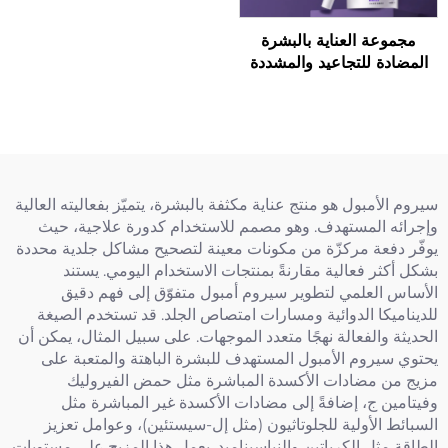
مجموعة العناية بالبشرة
المضادة للتجاعيد والمشددة
والمنشطة
سيروم الأمبول هو منتج عناية مكثفة بالبشرة، يتميّز بفعاليته العالية
وإجرائه المستهدف. وهو مصمم للاستخدام كدورة علاجية، حيث
يوفّر دفعة مركزّة من مكونات معينة لتصحيح مشاكل جلدية محددة
بشكل أكثر فعالية مقارنةً بمنتجات الاستخدام اليومي. يستند
الأساس العلمي لتطوير سيروم أمبول متفوّق إلى فهم دقيق
للديناميكا الدوائية ومسارات امتصاص الجلد. قد تستخدم الصيغة
الحديثة والفعالة نهجًا متعدد الموجهات. على سبيل المثال، يمكن أن
يحتوي سيروم الأمبول المستهدف للبشرة الباهتة والمتعبة على
مزيج من مضادات الأكسدة المباشرة مثل حمض الفيروليك
وفيتامين ج، إضافةً إلى مضادات الأكسدة غير المباشرة مثل
السبائط الأولية للجلوتاثيون (مثل إل-سيستئين)، وعوامل تعزيز
الطاقة مثل الكرياتين والنياسيناميد. يعمل هذا المزيج على مستويات