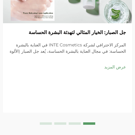
جل الصبار: الخيار المثالي لتهدئة البشرة الحساسة
المركز الاحترافي لشركة INTE Cosmetics في العناية بالبشرة
الحساسة: في مجال العناية بالبشرة الحساسة، يُعد جل الصبار (الألوة
فيرا) مكونًا شائعًا جدًا بفضل خصائصه المهدئة الاستثنائية. وباعتبارها
شركة رائدة عالميًا في تصنيع مستحضرات التجميل وفق أنظمة
عرض المزيد
OEM/ODM...