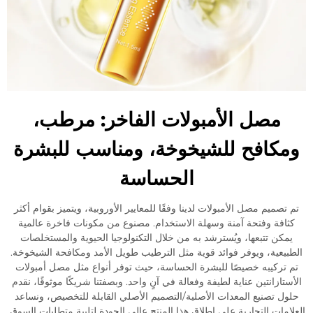
مصل الأمبولات الفاخر: مرطب،
ومكافح للشيخوخة، ومناسب للبشرة
الحساسة
تم تصميم مصل الأمبولات لدينا وفقًا للمعايير الأوروبية، ويتميز بقوام أكثر
كثافة وفتحة آمنة وسهلة الاستخدام. مصنوع من مكونات فاخرة عالمية
يمكن تتبعها، ويُسترشد به من خلال التكنولوجيا الحيوية والمستخلصات
الطبيعية، ويوفر فوائد قوية مثل الترطيب طويل الأمد ومكافحة الشيخوخة.
تم تركيبه خصيصًا للبشرة الحساسة، حيث توفر أنواع مثل مصل أمبولات
الأستازانتين عناية لطيفة وفعالة في آنٍ واحد. وبصفتنا شريكًا موثوقًا، نقدم
حلول تصنيع المعدات الأصلية/التصميم الأصلي القابلة للتخصيص، ونساعد
العلامات التجارية على إطلاق هذا المنتج عالي الجودة لتلبية متطلبات السوق.