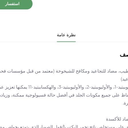
استفسار
نظرة عامة
صف
رطيب، مضاد للتجاعيد ومكافح للشيخوخة (معتمد من قبل مؤسسات فح
عيد)
الأوليوببتيد-1، والأوليوببتيد-2
اظ على جميع مكونات الجلد في أفضل حالة فسيولوجية ممكنة، وزيادة 
ة.
 على مستخلص ناتج تخمر البكتيريا/فول الصويا، الذي يتمتع بخواص مضادة