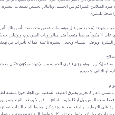
 طرد الميلانين المتراكم من الجسم، وبالتالي تحسين تصبغات البشرة. كم
ا صحيًا للبشرة.
يحتوي على 11 مكوناً مرطباً متعدداً مثل هيالورونات الصوديوم، وبوتي
البشرة، ويوصّل المسام ويجعل البشرة ناعمة! كما له تأثيرات في تهدئة 
ضافة إيكتوين، وهو جزيء قوي للحماية من الإجهاد ومكوّن فعّال متعدد 
ادم أو التالف وتجديده.
قط متعة للمس، بل أيضًا وليمة للنتائج — فهو لا يرطب الجلد بعمق ويجع
ازة على الترطيب والرفع، مع إعادة تشكيل محيط الجلد الشاب. تصبح ر
ضرات تجميل لاوزوانغ)، وتختفي كل خطوط الدقيقة بهدوء تحت شهادة