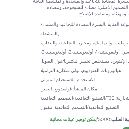
لبشرة المضادة للتجاعيد والمشددة والمنشطة القابلة
و التصميم الأصلي: مضادة للشيخوخة، ومضادة
 ومهدئة، ومساندة للإصلاح
وعة العناية بالبشرة المضادة للتجاعيد والمشددة
والمنشطة
لترطيب، والتماسك، ومحاربة التجاعيد، والنضارة.
المكون الرئيسي: أوليغوبيبتيد-1، أوليغوبيبتيد-2، أوليغوبيبتيد-3،
يكسابيبتيد-11، الإكتوين، مستخلص تخمير البكتيريا/فول الصويا،
هيالورونات الصوديوم، بولي سكاريد التراميلا
الاستخدام: للاستخدام المنزلي
مكان المنشأ: قوانغدونغ، الصين
لتعاقدية/التصميم التعاقدية
التصنيع التعاقدية/التصميم التعاقدية: مقبول
ية الطلب:
5000
*يمكن توفير عينات مجانية