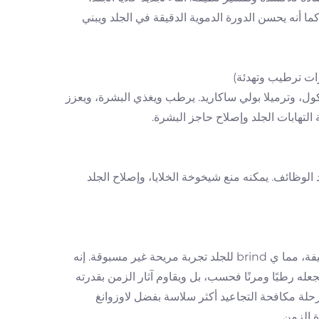
ا أنه يحسن الدورة الدموية الدقيقة في الجلد ويبني
لين جلايكول، وترميلا بولي ساكاريد. يرطب ويغذي البشرة، ويعزز
التهابات الجلد وإصلاح حاجز البشرة.
الوظائف. يمكنه منع شيخوخة الخلايا، وإصلاح الجلد
يتميز بملمس ناعم كالحرير يخترق الطبقة السفلية من الجلد فورًا بلمسة لطيفة، مما ي brind للجلد تجربة مريحة غير مسبوقة. إنه
له رطبًا ومرنًا فحسب، بل ويقاوم آثار الزمن بقدرته
حلة مكافحة التجاعيد أكثر سلاسة بفضل لاوزوانغ
 الزمن.