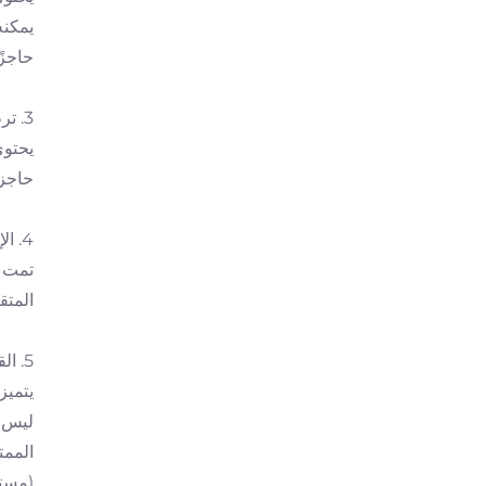
يمكنه
حاجزً
3. ترطيب وتهدئة (معتمد من قبل مؤسسات فحص متخصصة بأنه يمتلك تأثيرات ترطيب وتهدئة)
حاجز 
4. الإصلاح
تمت إ
المتق
5. القوام
ليس ف
الممت
(مستح