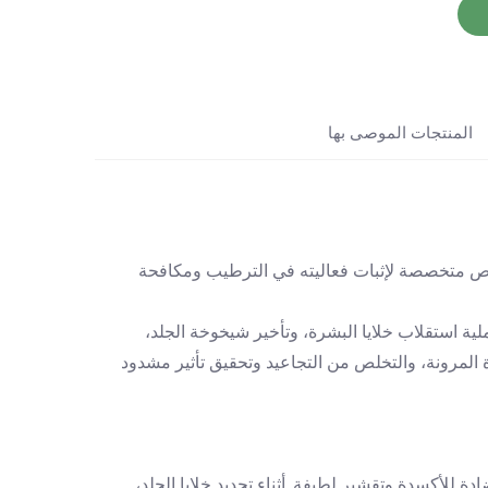
المنتجات الموصى بها
ص متخصصة لإثبات فعاليته في الترطيب ومكافحة
، والأوليوببتيد-3، والهكساببتيد-11 يمكنها تعزيز عملية استقلاب خلايا البشرة، وتأخير شيخوخة الجلد،
المرونة، والتخلص من التجاعيد وتحقيق تأثير مشدود
 للأكسدة وتقشير لطيفة. أثناء تجديد خلايا الجلد،