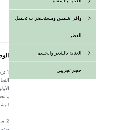
العناية بالشفاه
واقي شمس ومستحضرات تجميل
العطر
العناية بالشعر والجسم
الو
حجم تجريبي
1. ت
التجا
والحف
للبشر
2. مضاد للأكسدة
يحتوي