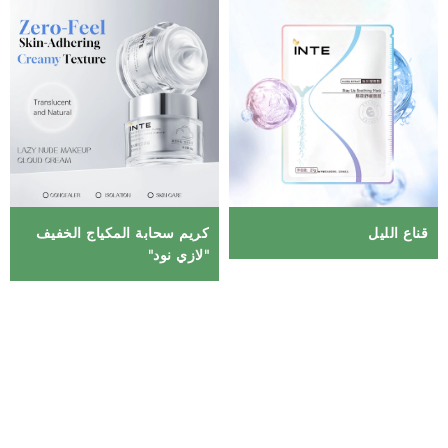
قناع الليل
كريم سحابة المكياج الخفيف
"لازي نود"