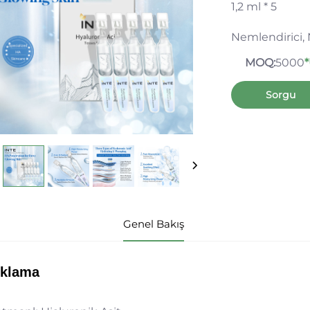
1,2 ml * 5
Nemlendirici,
MOQ:
5000
*
Sorgu
Genel Bakış
ıklama