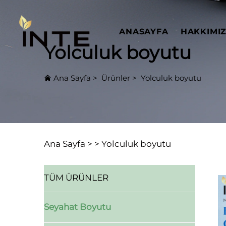
ANASAYFA
HAKKIMI
Yolculuk boyutu
Ana Sayfa
>
Ürünler
>
Yolculuk boyutu
Ana Sayfa >
>
Yolculuk boyutu
TÜM ÜRÜNLER
Seyahat Boyutu