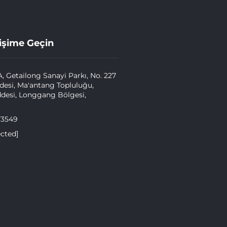
tişime Geçin
A, Getailong Sanayi Parkı, No. 227
esi, Ma'antang Topluluğu,
desi, Longgang Bölgesi,
73549
ected]