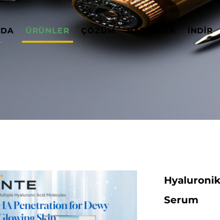
ZDA
ÜRÜNLER
ÇÖZÜM
HABERLER
İNDIR
Hyaluronik
Serum