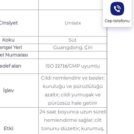
Cep telefonu
Cinsiyet
Unisex
Koku
Süt
nşei Yeri
Guangdong, Çin
l Numarası
edef alan
ISO
/GMP uyumlu
22716
Cildi nemlendirir ve besler;
kuruluğu ve pürüzlülüğü
İşlev
azaltır; cildi yumuşak ve
pürüzsüz hale getirir
24 saat boyunca uzun süreli
nemlendirme sağlar; cilt
Etki
tonunu düzeltir; kurumuş,