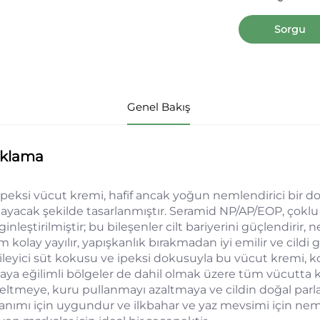
Sorgu
Genel Bakış
ıklama
ipeksi vücut kremi, hafif ancak yoğun nemlendirici bir
layacak şekilde tasarlanmıştır. Seramid NP/AP/EOP, çoklu a
inleştirilmiştir; bu bileşenler cilt bariyerini güçlendirir, n
 kolay yayılır, yapışkanlık bırakmadan iyi emilir ve cildi
leyici süt kokusu ve ipeksi dokusuyla bu vücut kremi, koll
ya eğilimli bölgeler de dahil olmak üzere tüm vücutta kul
eltmeye, kuru pullanmayı azaltmaya ve cildin doğal parla
lanımı için uygundur ve ilkbahar ve yaz mevsimi için nem