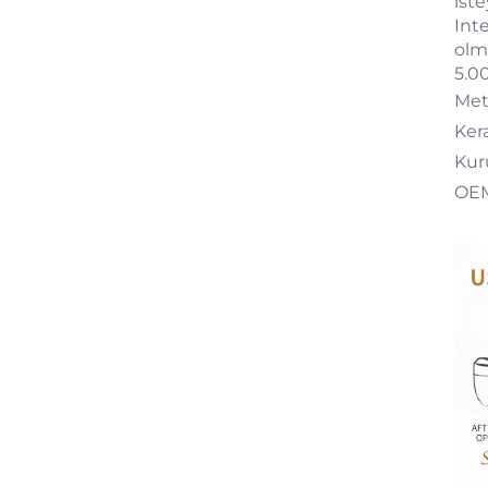
iste
Int
olm
5.0
Met
Ker
Kur
OEM