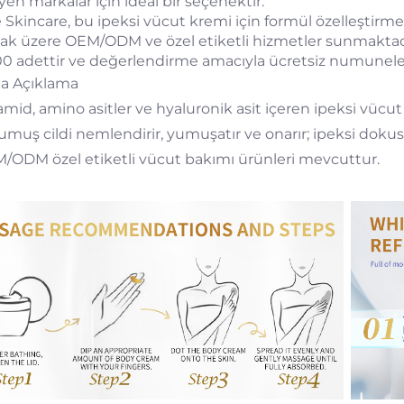
yen markalar için ideal bir seçenektir.
e Skincare, bu ipeksi vücut kremi için formül özelleştirm
ak üzere OEM/ODM ve özel etiketli hizmetler sunmaktad
00 adettir ve değerlendirme amacıyla ücretsiz numunel
a Açıklama
amid, amino asitler ve hyaluronik asit içeren ipeksi vücu
umuş cildi nemlendirir, yumuşatır ve onarır; ipeksi dokus
/ODM özel etiketli vücut bakımı ürünleri mevcuttur.