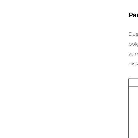
Pa
Duş
böl
yum
hiss