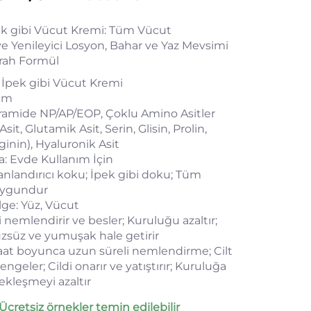
 gibi Vücut Kremi: Tüm Vücut
e Yenileyici Losyon, Bahar ve Yaz Mevsimi
erah Formül
 İpek gibi Vücut Kremi
em
eramide NP/AP/EOP, Çoklu Amino Asitler
Asit, Glutamik Asit, Serin, Glisin, Prolin,
ginin), Hyaluronik Asit
: Evde Kullanım İçin
Canlandırıcı koku; İpek gibi doku; Tüm
uygundur
ge: Yüz, Vücut
di nemlendirir ve besler; Kuruluğu azaltır;
üzsüz ve yumuşak hale getirir
saat boyunca uzun süreli nemlendirme; Cilt
geler; Cildi onarır ve yatıştırır; Kuruluğa
ekleşmeyi azaltır
Ücretsiz örnekler temin edilebilir