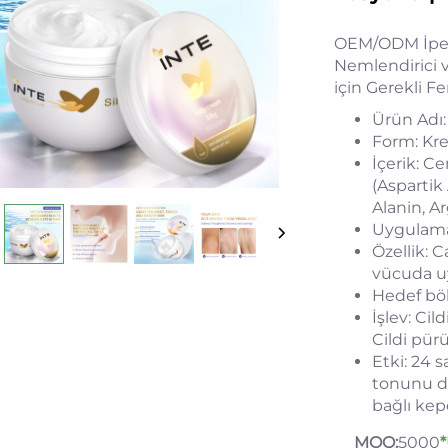
OEM/ODM İpek
Nemlendirici v
için Gerekli F
Ürün Adı:
Form: Kr
İçerik: C
(Aspartik 
Alanin, Ar
Uygulama
Özellik: 
vücuda 
Hedef böl
İşlev: Cil
Cildi pür
Etki: 24 
tonunu den
bağlı kep
MOQ:
5000
*