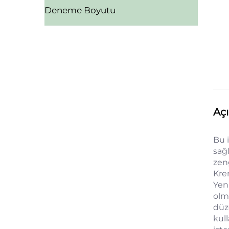
Deneme Boyutu
Aç
Bu 
sağ
zeng
Krem
Yeni
olma
düz
kul