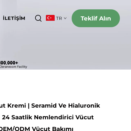
Teklif Alın
İLETIŞIM
TR
ut Kremi | Seramid Ve Hialuronik
n 24 Saatlik Nemlendirici Vücut
 OEM/ODM Vücut Bakımı