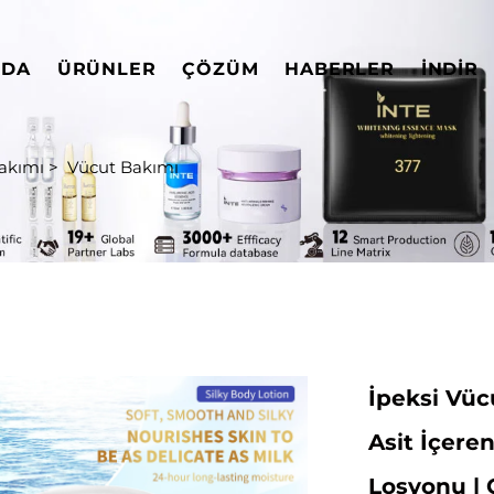
ZDA
ÜRÜNLER
ÇÖZÜM
HABERLER
İNDIR
akımı
>
Vücut Bakımı
İpeksi Vüc
Asit İçere
Losyonu |