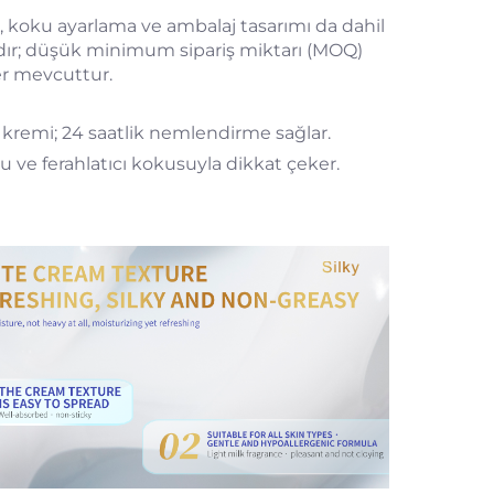
e, koku ayarlama ve ambalaj tasarımı da dahil
ır; düşük minimum sipariş miktarı (MOQ)
er mevcuttur.
t kremi; 24 saatlik nemlendirme sağlar.
u ve ferahlatıcı kokusuyla dikkat çeker.