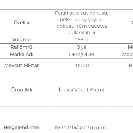
Ferahlatıcı süt kokusu;
ipeksi, kolay yayılan
Özellik
dokusu; tüm vücutta
kullanılabilir
Volume
258 g
Raf ömrü
3 yıl
Me
Marka Adı
OEM/ODM
Mode
Mevcut Miktar
10000
H
Ürün Adı
İpeksi Vücut Kremi
Belgelendirme
ISO
/GMP uyumlu
22716