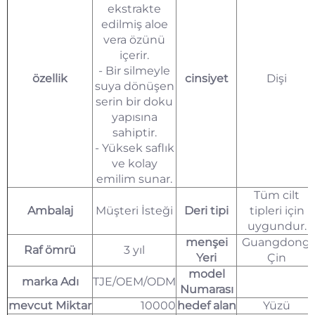
ekstrakte
edilmiş aloe
vera özünü
içerir.
- Bir silmeyle
özellik
cinsiyet
Dişi
suya dönüşen
serin bir doku
yapısına
sahiptir.
- Yüksek saflık
ve kolay
emilim sunar.
Tüm cilt
Ambalaj
Müşteri İsteği
Deri tipi
tipleri için
uygundur.
menşei
Guangdong,
Raf ömrü
3 yıl
Yeri
Çin
model
marka Adı
TJE/OEM/ODM
Numarası
mevcut Miktar
10000
hedef alan
Yüzü