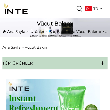
TR
Vücut Bakımı
Ana Sayfa
>
Ürünler
>
Saç Bakımı ve Vücut Bakımı
>
V
Ana Sayfa >
Vücut Bakımı
TÜM ÜRÜNLER