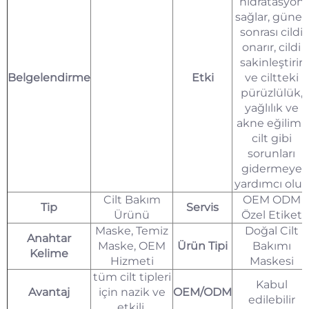
hidratasyon
sağlar, güneş
sonrası cildi
onarır, cildi
sakinleştirir
Belgelendirme
Etki
ve ciltteki
pürüzlülük,
yağlılık ve
akne eğilimli
cilt gibi
sorunları
gidermeye
yardımcı olur.
Cilt Bakım
OEM ODM
Tip
Servis
Ürünü
Özel Etiket
Maske, Temiz
Doğal Cilt
Anahtar
Maske, OEM
Ürün Tipi
Bakımı
Kelime
Hizmeti
Maskesi
tüm cilt tipleri
Kabul
Avantaj
için nazik ve
OEM/ODM
edilebilir
etkili.