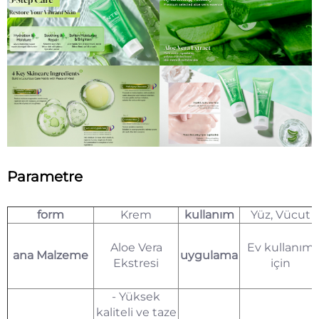
Parametre
form
Krem
kullanım
Yüz, Vücut
Aloe Vera
Ev kullanım
ana Malzeme
uygulama
Ekstresi
için
- Yüksek
kaliteli ve taze