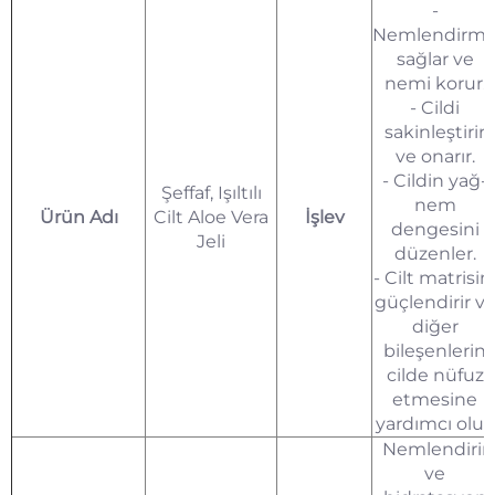
-
Nemlendirm
sağlar ve
nemi korur.
- Cildi
sakinleştirir
ve onarır.
- Cildin yağ-
Şeffaf, Işıltılı
nem
Ürün Adı
Cilt Aloe Vera
İşlev
dengesini
Jeli
düzenler.
- Cilt matrisin
güçlendirir v
diğer
bileşenlerin
cilde nüfuz
etmesine
yardımcı olur.
Nemlendirir
ve