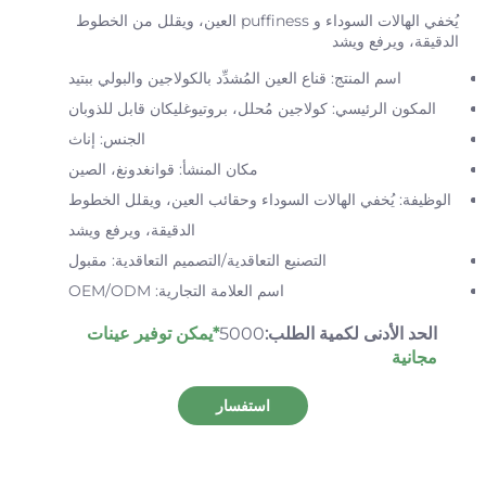
يُخفي الهالات السوداء و puffiness العين، ويقلل من الخطوط
الدقيقة، ويرفع ويشد
اسم المنتج: قناع العين المُشدِّد بالكولاجين والبولي ببتيد
المكون الرئيسي: كولاجين مُحلل، بروتيوغليكان قابل للذوبان
الجنس: إناث
مكان المنشأ: قوانغدونغ، الصين
الوظيفة: يُخفي الهالات السوداء وحقائب العين، ويقلل الخطوط
الدقيقة، ويرفع ويشد
التصنيع التعاقدية/التصميم التعاقدية: مقبول
اسم العلامة التجارية: OEM/ODM
الحد الأدنى لكمية الطلب:
5000
*يمكن توفير عينات
مجانية
استفسار