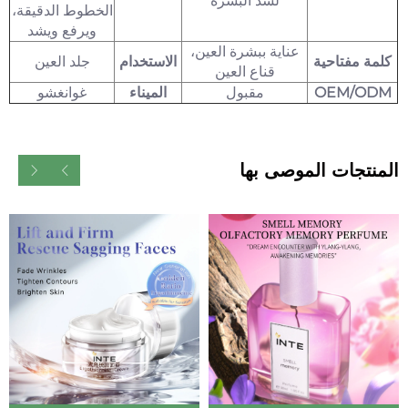
لشد البشرة
الخطوط الدقيقة،
ويرفع ويشد
عناية ببشرة العين،
كلمة مفتاحية
الاستخدام
جلد العين
قناع العين
OEM/ODM
مقبول
الميناء
غوانغشو
المنتجات الموصى بها