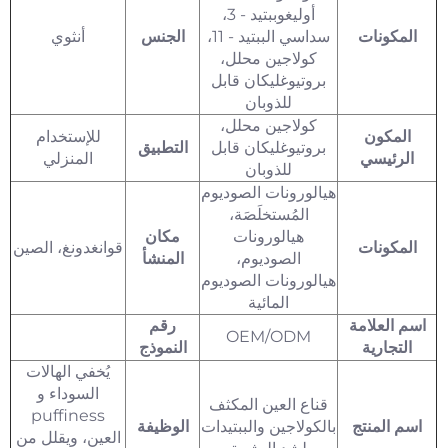
أوليغوببتيد - 3،
المكونات
سداسي الببتيد - 11،
الجنس
أنثوي
كولاجين محلل،
بروتيوغليكان قابل
للذوبان
كولاجين محلل،
المكون
للإستخدام
بروتيوغليكان قابل
التطبيق
الرئيسي
المنزلي
للذوبان
هيالورونات الصوديوم
المُستخلَصَة،
هيالورونات
مكان
المكونات
قوانغدونغ، الصين
الصوديوم،
المنشأ
هيالورونات الصوديوم
المائية
اسم العلامة
رقم
OEM/ODM
التجارية
النموذج
يُخفي الهالات
السوداء و
قناع العين المكثف
puffiness
اسم المنتج
بالكولاجين والببتيدات
الوظيفة
العين، ويقلل من