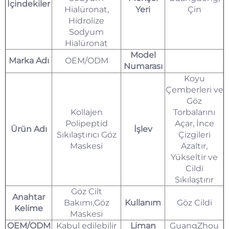
İçindekiler
Hialüronat,
Yeri
Çin
Hidrolize
Sodyum
Hialüronat
Model
Marka Adı
OEM/ODM
Numarası
Koyu
Çemberleri ve
Göz
Kollajen
Torbalarını
Polipeptid
Açar, İnce
Ürün Adı
İşlev
Sıkılaştırıcı Göz
Çizgileri
Maskesi
Azaltır,
Yükseltir ve
Cildi
Sıkılaştırır
Göz Cilt
Anahtar
Bakımı,Göz
Kullanım
Göz Cildi
Kelime
Maskesi
OEM/ODM
Kabul edilebilir
Liman
GuangZhou