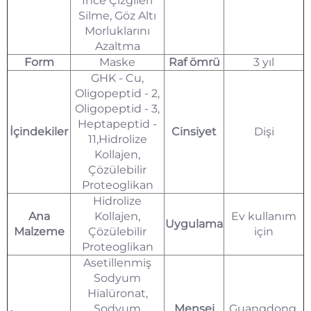
İnce Çizgileri
Silme, Göz Altı
Morluklarını
Azaltma
Form
Maske
Raf ömrü
3 yıl
GHK - Cu,
Oligopeptid - 2,
Oligopeptid - 3,
Heptapeptid -
İçindekiler
Cinsiyet
Dişi
11,Hidrolize
Kollajen,
Çözülebilir
Proteoglikan
Hidrolize
Ana
Kollajen,
Ev kullanım
Uygulama
Malzeme
Çözülebilir
için
Proteoglikan
Asetillenmiş
Sodyum
Hialüronat,
Sodyum
Menşei
Guangdong,