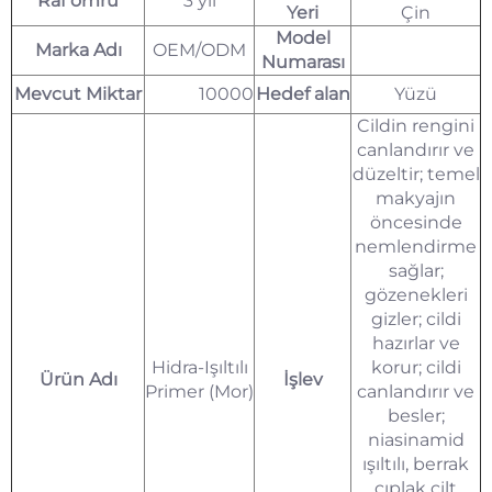
Raf ömrü
3 yıl
Yeri
Çin
Model
Marka Adı
OEM/ODM
Numarası
Mevcut Miktar
10000
Hedef alan
Yüzü
Cildin rengini
canlandırır ve
düzeltir; temel
makyajın
öncesinde
nemlendirme
sağlar;
gözenekleri
gizler; cildi
hazırlar ve
Hidra-Işıltılı
korur; cildi
Ürün Adı
İşlev
Primer (Mor)
canlandırır ve
besler;
niasinamid
ışıltılı, berrak
çıplak cilt