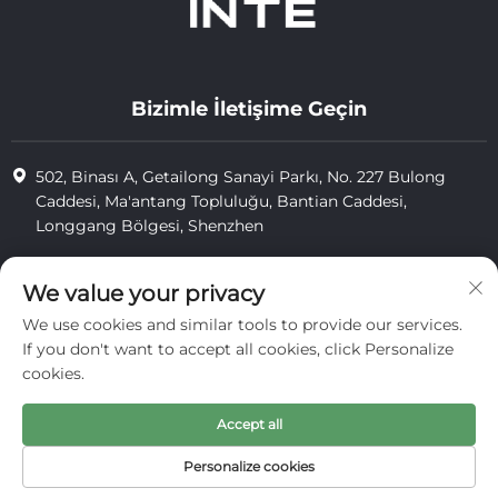
Bizimle İletişime Geçin
502, Binası A, Getailong Sanayi Parkı, No. 227 Bulong
Caddesi, Ma'antang Topluluğu, Bantian Caddesi,
Longgang Bölgesi, Shenzhen
+86-13823773549
We value your privacy
[email protected]
We use cookies and similar tools to provide our services.
If you don't want to accept all cookies, click Personalize
cookies.
Telif Hakkı © 2025 Inte Cosmetics (shenzhen) Co., Ltd. tarafından
saklıdır.
Accept all
gizlilik
Personalize cookies