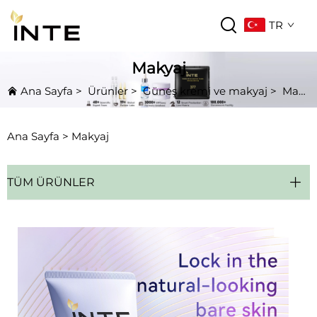
TR
Makyaj
Ana Sayfa
>
Ürünler
>
Güneş kremi ve makyaj
>
Makyaj
Ana Sayfa >
Makyaj
TÜM ÜRÜNLER