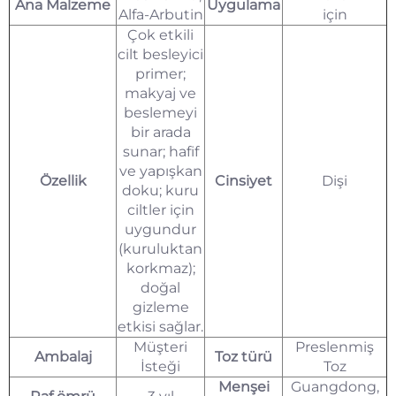
Ana Malzeme
Uygulama
Alfa-Arbutin
için
Çok etkili
cilt besleyici
primer;
makyaj ve
beslemeyi
bir arada
sunar; hafif
ve yapışkan
Özellik
Cinsiyet
Dişi
doku; kuru
ciltler için
uygundur
(kuruluktan
korkmaz);
doğal
gizleme
etkisi sağlar.
Müşteri
Preslenmiş
Ambalaj
Toz türü
İsteği
Toz
Menşei
Guangdong,