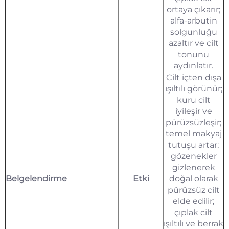
ortaya çıkarır;
alfa-arbutin
solgunluğu
azaltır ve cilt
tonunu
aydınlatır.
Cilt içten dışa
ışıltılı görünür;
kuru cilt
iyileşir ve
pürüzsüzleşir;
temel makyaj
tutuşu artar;
gözenekler
gizlenerek
Belgelendirme
Etki
doğal olarak
pürüzsüz cilt
elde edilir;
çıplak cilt
ışıltılı ve berrak