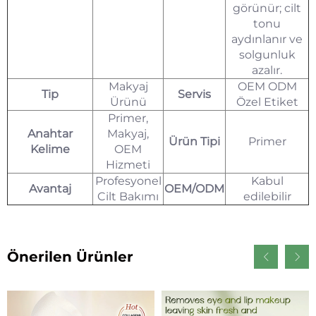
görünür; cilt
tonu
aydınlanır ve
solgunluk
azalır.
Makyaj
OEM ODM
Tip
Servis
Ürünü
Özel Etiket
Primer,
Anahtar
Makyaj,
Ürün Tipi
Primer
Kelime
OEM
Hizmeti
Profesyonel
Kabul
Avantaj
OEM/ODM
Cilt Bakımı
edilebilir
Önerilen Ürünler