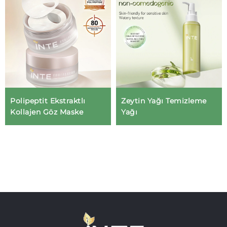
Polipeptit Ekstraktlı
Zeytin Yağı Temizleme
Kollajen Göz Maske
Yağı