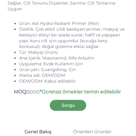
Sağlar, Cilt Tonunu Düzenler, Sarımsı Cilt Tonlarına
Uygun
Ürün: Adı Hydra-Radiant Primer (Mor)
Özellik: Çok etkili cildi besleyen primer;
makyaj ve
besleyici etkiyi bir arada sunar;
hafif ve yapışkan
yapı;
kuru cilt için uygundur (kuruğa karşı
korkusuz);
doğal gizleme etkisi sağlar.
Tür: Makyaj Ürünü
Ana İçerik: Niasinamid, Alfa-Arbutin
Uygulama: Evde Kullanım İçin
Ürün yeri: Guangdong, Çin
Marka adı: OEM/ODM
OEM/ODM: Kabul edilebilir
MOQ:
5000
*Ücretsiz örnekler temin edilebilir
Sorgu
Genel Bakış
Önerilen Ürünler