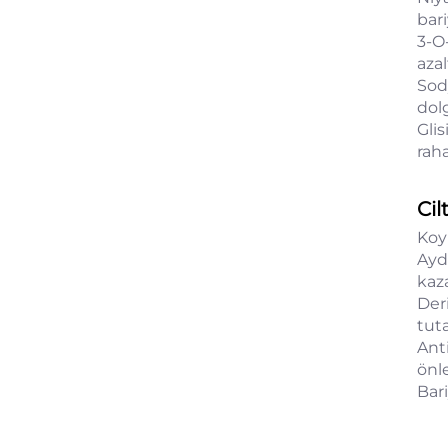
bari
3-O-
azal
Sod
dol
Glis
raha
Cil
Koy
Aydı
kaza
Der
tuta
Ant
önl
Bari