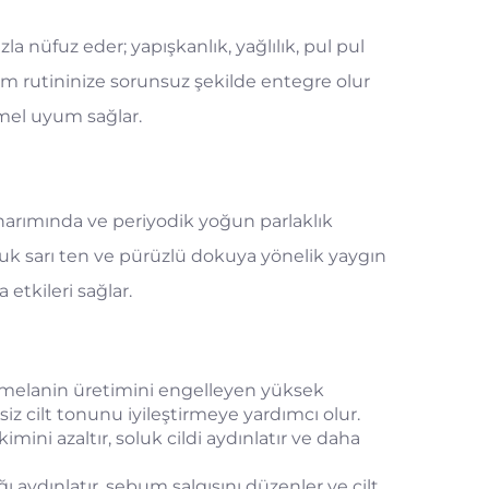
la nüfuz eder; yapışkanlık, yağlılık, pul pul
m rutininize sorunsuz şekilde entegre olur
mel uyum sağlar.
arımında ve periyodik yoğun parlaklık
soluk sarı ten ve pürüzlü dokuya yönelik yaygın
 etkileri sağlar.
ve melanin üretimini engelleyen yüksek
nsiz cilt tonunu iyileştirmeye yardımcı olur.
ini azaltır, soluk cildi aydınlatır ve daha
ı aydınlatır, sebum salgısını düzenler ve cilt