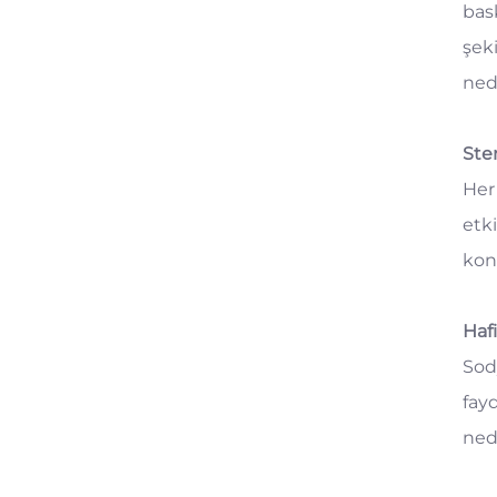
bask
şek
ned
Ster
Her
etk
kon
Haf
Sod
fayd
ned