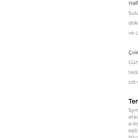
Haf
Sulu
dök
ve 
Çok
Gün
teda
cilt
Te
Sym
etki
α-A
eşit
Niya