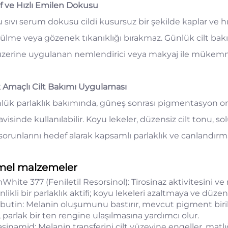
if ve Hızlı Emilen Dokusu
 sıvı serum dokusu cildi kusursuz bir şekilde kaplar ve hız
ülme veya gözenek tıkanıklığı bırakmaz. Günlük cilt bakı
üzerine uygulanan nemlendirici veya makyaj ile mükem
 Amaçlı Cilt Bakımı Uygulaması
lük parlaklık bakımında, güneş sonrası pigmentasyon on
visinde kullanılabilir. Koyu lekeler, düzensiz cilt tonu, 
 sorunlarını hedef alarak kapsamlı parlaklık ve canlandırma
mel malzemeler
White 377 (Feniletil Resorsinol): Tirosinaz aktivitesini 
nlikli bir parlaklık aktifi; koyu lekeleri azaltmaya ve düze
rbutin: Melanin oluşumunu bastırır, mevcut pigment birikim
, parlak bir ten rengine ulaşılmasına yardımcı olur.
sinamid: Melanin transferini cilt yüzeyine engeller, matlığ