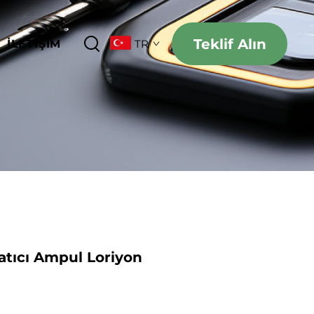
Teklif Alın
İLETIŞIM
TR
atıcı Ampul Loriyon