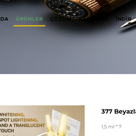
ZDA
ÜRÜNLER
ÇÖZÜM
HABERLER
İNDIR
377 Beyazl
1,5 ml * 7