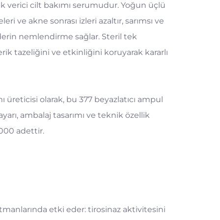
klık verici cilt bakımı serumudur. Yoğun üçlü
ri ve akne sonrası izleri azaltır, sarımsı ve
a derin nemlendirme sağlar. Steril tek
 tazeliğini ve etkinliğini koruyarak kararlı
reticisi olarak, bu 377 beyazlatıcı ampul
arı, ambalaj tasarımı ve teknik özellik
000 adettir.
atmanlarında etki eder: tirosinaz aktivitesini