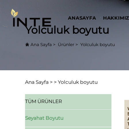
ANASAYFA
HAKKIMI
Yolculuk boyutu
Ana Sayfa
>
Ürünler
>
Yolculuk boyutu
Ana Sayfa >
>
Yolculuk boyutu
TÜM ÜRÜNLER
Seyahat Boyutu