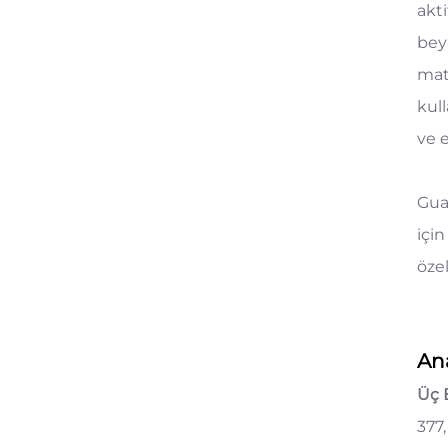
akti
beya
mat 
kul
ve e
Gua
içi
öze
An
Üç 
377,