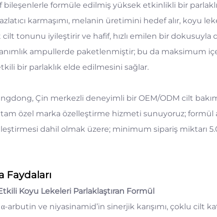
f bileşenlerle formüle edilmiş yüksek etkinlikli bir parla
zlatıcı karmaşımı, melanin üretimini hedef alır, koyu lekele
cilt tonunu iyileştirir ve hafif, hızlı emilen bir dokusuyl
lanımlık ampullerde paketlenmiştir; bu da maksimum içerik
tkili bir parlaklık elde edilmesini sağlar.
ngdong, Çin merkezli deneyimli bir OEM/ODM cilt bakımı ü
n tam özel marka özelleştirme hizmeti sunuyoruz; formül ay
lleştirmesi dahil olmak üzere; minimum sipariş miktarı 5.
a Faydaları
Etkili Koyu Lekeleri Parlaklaştıran Formül
 α-arbutin ve niyasinamid’in sinerjik karışımı, çoklu cilt k