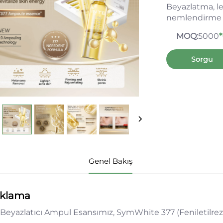
Beyazlatma, le
nemlendirme 
MOQ:
5000
*
Sorgu
Genel Bakış
ıklama
 Beyazlatıcı Ampul Esansımız, SymWhite 377 (Feniletilrezo