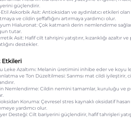
yerini güçlendirir.
Etil Askorbik Asit: Antioksidan ve aydınlatıcı etkileri olan 
tmaya ve cildin şeffaflığını artırmaya yardımcı olur.
yum Hialuronat: Çok katmanlı derin nemlendirme sağlar,
gun tutar.
irretik Asit: Hafif cilt tahrişini yatıştırır, kızarıklığı azaltı
tlığını destekler.
t Etkileri
u Leke Azaltımı: Melanin üretimini inhibe eder ve koyu le
nlatma ve Ton Düzeltilmesi: Sarımsı mat cildi iyileştirir, cil
ndırır.
in Nemlendirme: Cildin nemini tamamlar, kuruluğu ve pü
r.
ioksidan Koruma: Çevresel stres kaynaklı oksidatif hasar
emeye yardımcı olur.
yer Desteği: Cilt bariyerini güçlendirir, hafif tahrişleri yatı