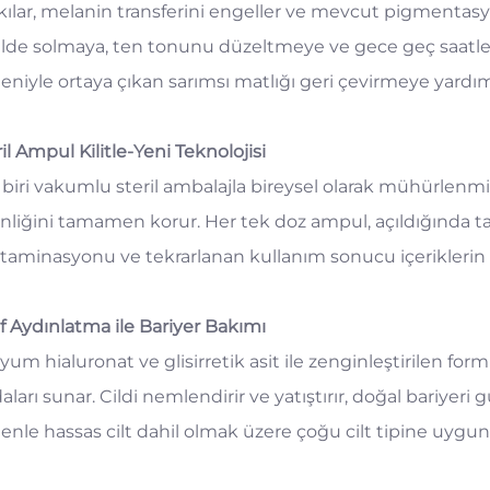
ılar, melanin transferini engeller ve mevcut pigmentasyon
ilde solmaya, ten tonunu düzeltmeye ve gece geç saatl
eniyle ortaya çıkan sarımsı matlığı geri çevirmeye yardım
il Ampul Kilitle-Yeni Teknolojisi
 biri vakumlu steril ambalajla bireysel olarak mühürlenmiş
inliğini tamamen korur. Her tek doz ampul, açıldığında taz
taminasyonu ve tekrarlanan kullanım sonucu içeriklerin 
if Aydınlatma ile Bariyer Bakımı
yum hialuronat ve glisirretik asit ile zenginleştirilen fo
aları sunar. Cildi nemlendirir ve yatıştırır, doğal bariyeri g
enle hassas cilt dahil olmak üzere çoğu cilt tipine uygun