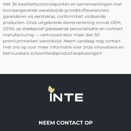
Met 36 kwaliteitscontrolepunten en samenwerkingen met
toonaangevende wereldwijde grondstofleveranciers
garanderen wij eersteklas, conformiteit voldoende
producten. Onze uitgebreide dienstverlening omvat OEM,
ODM, op steekproef gebaseerde personalisatie en contract
manufacturing — vertrouwd door meer dan 50
premiummerken wereldwijd. Neem vandaag nog contact
met ons op voor meer informatie over onze innovatieve en
betrouwbare schoonheidsproductieoplossingen!
NEEM CONTACT OP