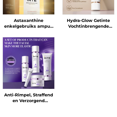
Astaxanthine
Hydra-Glow Getinte
enkelgebruiks ampul-
Vochtinbrengende
essence
Crème voor de Luie
Meid
Anti-Rimpel, Straffend
en Verzorgend
Huidverzorgingsset