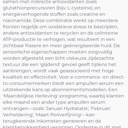
samen met indirecte antioxidanten zoals
glutathionprecursoren (bijv. L-cysteïne), en
energieverhogende stoffen zoals creatine en
niacinamide. Deze combinatie werkt op meerdere
fronten tegelijk om oxidatieve stress te bestrijden,
andere antioxidanten te recyclen en de celinterne
ATP-productie te verhogen, wat resulteert in een
zichtbaar frissere en meer geënergiseerde huid. De
sensorische eigenschappen moeten zorgvuldig
worden afgesteld; een licht viskeuze, zijdezachte
textuur die een 'glijdend' gevoel geeft tijdens het
aanbrengen, wordt vaak geassocieerd met hoge
kwaliteit en effectiviteit. Voor e-commerce- en direct-
to-consumermerken biedt een ampullen serum een
uitstekende kans op abonnementsmodellen. Een
'Maandelijkse Herleving'-programma, waarbij klanten
elke maand een ander type ampullen serum
ontvangen—zoals 'Januari Hydratatie', 'Februari
Verheldering', 'Maart Poriverfijning'—kan
terugkerende inkomsten genereren en de
klantbetrokkenheid vergroten. Ondersteun dit met