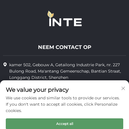
NEEM CONTACT OP
kamer 502, Gebouw A, Getailong Industrie Park, nr. 227
Bulong Road, Ma'antang Gemeenschap, Bantian Straat,
Longgang District, Shenzhen
+86-13823773549
We value your privacy
We use cookies and similar tools to provide our services.
[email protected]
If you don't want to accept all cookies, click Personalize
cookies.
Auteursrecht © 2025 door Inte Cosmetics (Shenzhen) Co., Ltd.
Accept all
vertrouwelijkheid