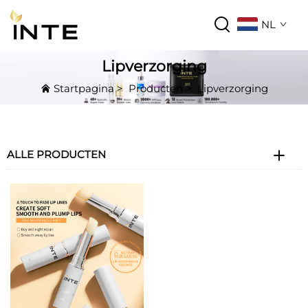
NL
Lipverzorging
Startpagina
>
Producten
>
Lipverzorging
ALLE PRODUCTEN