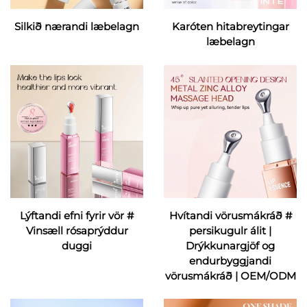
Silkið nærandi læbelagn
Karóten hitabreytingar
læbelagn
Lýftandi efni fyrir vör #
Hvítandi vörusmákráð #
Vinsæll rósaprýddur
persikugulr álit |
duggi
Drýkkunargjöf og
endurbyggjandi
vörusmákráð | OEM/ODM