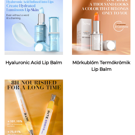
Hyaluronic Acid Lip Balm
Mörkublóm Termókrömik
Lip Balm