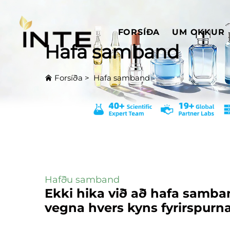
FORSÍÐA
UM OKKUR
Hafa samband
Forsíða
>
Hafa samband
Hafðu samband
Ekki hika við að hafa samba
vegna hvers kyns fyrirspurna