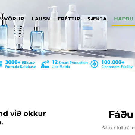
VÖRUR
LAUSN
FRÉTTIR
SÆKJA
HAFÐU
Fáðu 
nd við okkur
.
Sáttur fulltrúi