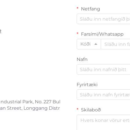
Netfang
2
Farsími/Whatsapp
Kóði
Nafn
Fyrirtæki
ndustrial Park, No. 227 Bul
n Street, Longgang Distr
Skilaboð