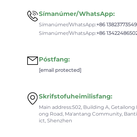

Símanúmer/WhatsApp:
Símanúmer/WhatsApp:
+86 13823773549
Símanúmer/WhatsApp:
+86 1342248650

Póstfang:
[email protected]

Skrifstofuheimilisfang:
Main address:502, Building A, Getailong I
ong Road, Ma'antang Community, Bantia
ict, Shenzhen