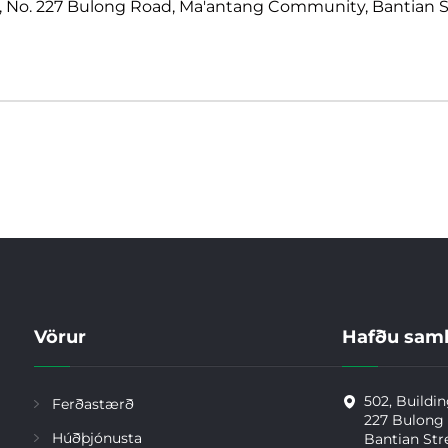
ark, No. 227 Bulong Road, Ma'antang Community, Bantian 
Vörur
Hafðu sam
502, Buildin
Ferðastærð
227 Bulong
Húðþjónusta
Bantian Str