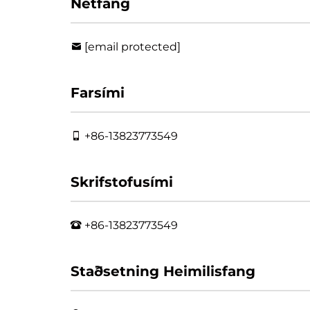
Netfang
[email protected]
Farsími
+86-13823773549
Skrifstofusími
+86-13823773549
Staðsetning Heimilisfang