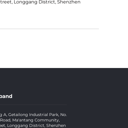
Street, Longgang District, Shenzhen
band
g A, Getailong Industrial Park, No.
 Road, Ma'antang Community,
eet, Longgang District, Shenzhen