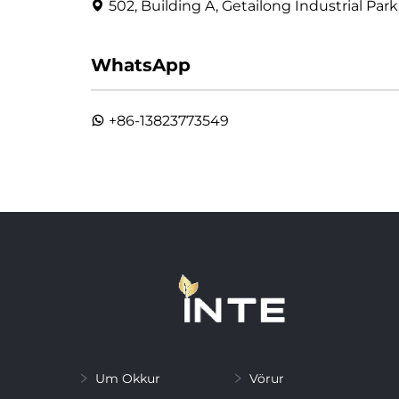
502, Building A, Getailong Industrial P
WhatsApp
+86-13823773549
Um Okkur
Vörur