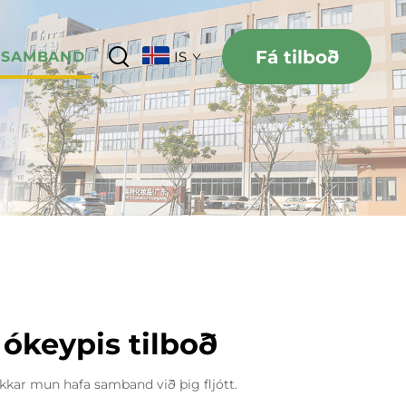
Fá tilboð
 SAMBAND
IS
ókeypis tilboð
 okkar mun hafa samband við þig fljótt.