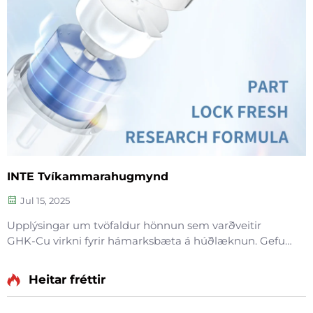
INTE Tvíkammarahugmynd
Jul 15, 2025
Upplýsingar um tvöfaldur hönnun sem varðveitir
GHK-Cu virkni fyrir hámarksbæta á húðlæknun. Gefur
djúpt hýdreringu, létur rauðleika og lækningarvernd á
viðkvæmri húð. Prófaðu Small Blue Chamber lausnina
Heitar fréttir
í dag.