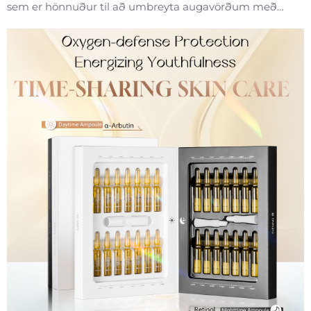
sem er hönnuður til að umbreyta augavörðum með
nýjungar á sviði örvernda tækni. Kremið inniheldur
CalmYang™ (einkunnarvandað sáðandi efni sem var
þróað í gegnum áratugas rannsóknir í Suður-Kóreu hjá
B...