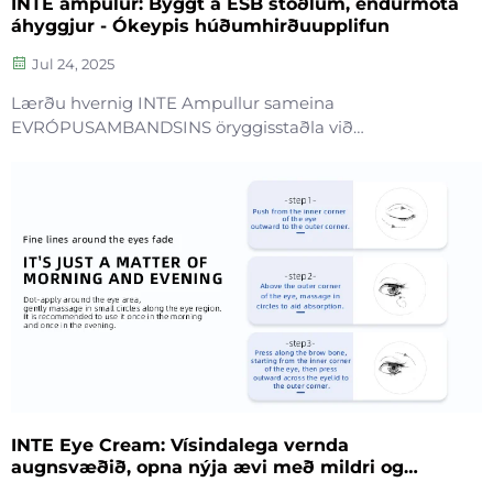
INTE ampúlur: Byggt á ESB stöðlum, endurmóta
áhyggjur - Ókeypis húðumhirðuupplifun
Jul 24, 2025
Lærðu hvernig INTE Ampullur sameina
EVRÓPUSAMBANDSINS öryggisstaðla við
frumkvöðugan hönnun fyrir hreina, virka og
umhverfisvæna húðvernd. Eyðaðu áhættu á brunum
og mengun – reyndu örugga, sjálfbæra fagurð. Nánari
upplýsingar.
INTE Eye Cream: Vísindalega vernda
augnsvæðið, opna nýja ævi með mildri og
árangursríkri umögnun