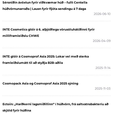
Sérsniðin ávöxtun fyrir viðkvæmar húð – fullt Centella
húðvörnunarraða | Lausn fyrir fljóta sendingu á 7 daga
2026-06-10
INTE Cosmetics glóir á 6. alþjóðlega vörusöluhátíðinni fyrir
milliframleiðslu CHWE
2026-04-09
INTE glóir á Cosmoprof Asia 2025: Lokar vel með sterka
framleiðslumátt til að styðja B2B-aðila
2025-11-14
Cosmopack Asia og Cosmoprof Asia 2025 sýning
2025-11-03
Ectoin: „Harðkerni lagsmiðillinn“ í húðvörn, frá saltvatnsbakteríu að
skjöld fyrir húðina