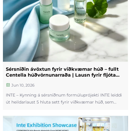
Sérsniðin ávöxtun fyrir viðkvæmar húð – fullt
Centella húðvörnunarraða | Lausn fyrir fljóta
sendingu á 7 daga
Jun 10, 2026
INTE – Kynning á sérsniðnum formúluprójekti INTE leiddi
út heildarlaust 5 hluta sett fyrir viðkvæmar húð, sem
inniheldur toník, sérum, lotjón, krem og andlitsmaska fyrir
erlent skónleikamerki. Centella asiatica er notað sem
lykilinnihaldsefni í öllum...