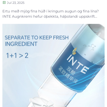
Jul 23, 2025
Ertu með mjög fína húð í kringum augun og fína lína?
INTE Augnkremi hefur óþekkta, háþolandi uppskrift
með oligopeptíðum til að lækka og styrkja. Sjáðu
áberandi niðurstöður með mildri, vísindalega
rökstuðnum umögnun. Prófaðu það í dag.