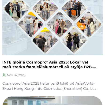
INTE glóir á Cosmoprof Asia 2025: Lokar vel
með sterka framleiðslumátt til að styðja B2B-
aðila
Nov 14, 2025
Cosmoprof Asia 2025 hefur verið lokið við AsiaWorld-
Expo í Hong Kong. Inte Cosmetics (Shenzhen) Co., Ltd.
sýndi fram á alla vöruúrval sína á stendinum 10-J04 og
vakti mikla athygli hjá alþjóðlegum B2B-vöruhöfum
með traustri framleiðslu...