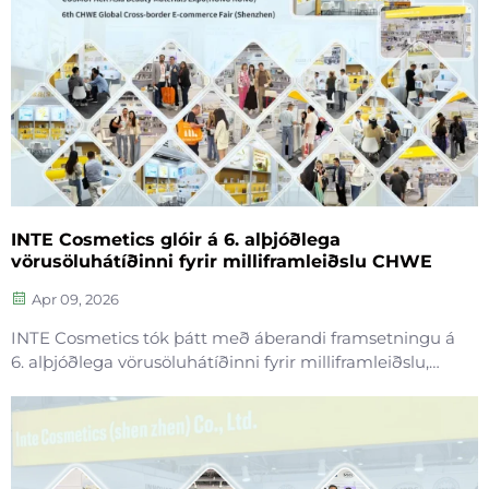
INTE Cosmetics glóir á 6. alþjóðlega
vörusöluhátíðinni fyrir milliframleiðslu CHWE
Apr 09, 2026
INTE Cosmetics tók þátt með áberandi framsetningu á
6. alþjóðlega vörusöluhátíðinni fyrir milliframleiðslu,
þar sem við sýndum fram á lykilvörur okkar í
húðvörnum og faglegar OEM/ODM-þjónustu. Með
djúpum sérfræði í framsetningu á húðvörnum
sýndum við fram á...