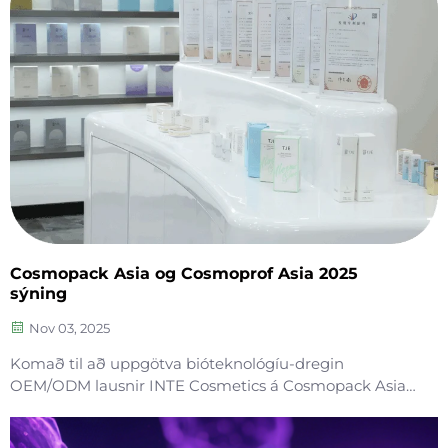
Cosmopack Asia og Cosmoprof Asia 2025
sýning
Nov 03, 2025
Komað til að uppgötva bióteknológíu-dregin
OEM/ODM lausnir INTE Cosmetics á Cosmopack Asia
2025. Fundið okkur á stend 10-J04 fyrir nýjasta
tegundina af samsetningum, fullkomin netþjónusta