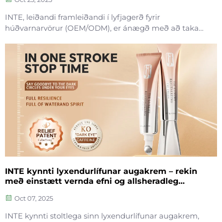
INTE, leiðandi framleiðandi í lyfjagerð fyrir
húðvarnarvörur (OEM/ODM), er ánægð með að taka
þátt í Cosmopack Asia og Cosmoprof Asia 2025 –
vinsælasta B2B viðburðinum í Asíu fyrir
fögrunarmarkaðinn – sem fer fram 11. til 13. nóvember á
Hong Kong AsiaWorld-Expo. Við bjóðum öllum
samstarfsaðilum í fögrunaryrfinu velkomna á stend
okkar...
INTE kynnti lyxendurlífunar augakrem – rekin
með einstætt vernda efni og allsheradleg
OEM/ODM lausnir
Oct 07, 2025
INTE kynnti stoltlega sinn lyxendurlífunar augakrem,