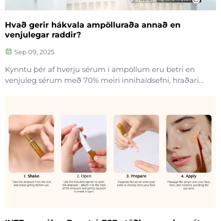
Hvað gerir hákvala ampölluraða annað en
venjulegar raddir?
Sep 09, 2025
Kynntu þér af hverju sérum í ampöllum eru betri en
venjuleg sérum með 70% meiri innihaldsefni, hraðari
innrenningu og sannaðar árangur við rúnur, dökk
svæði og veikindi. Lærðu hvernig á að nota þau á
skilvirkann hátt.