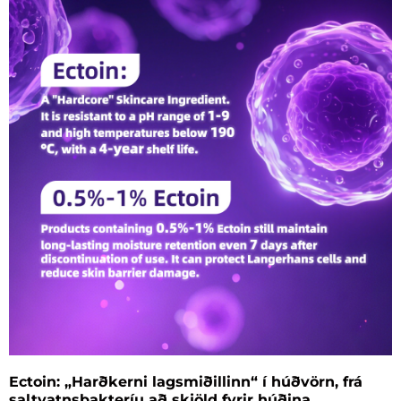
og sérfræðinga samvinnu. Bókaðu fund í dag!
Ectoin: „Harðkerni lagsmiðillinn“ í húðvörn, frá
saltvatnsbakteríu að skjöld fyrir húðina