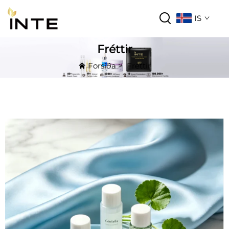
IS
Fréttir
Forsíða
>
Fréttir