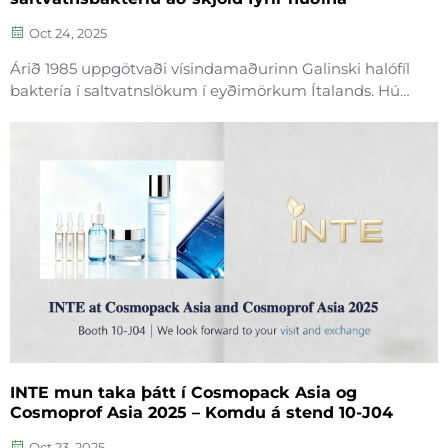
Oct 24, 2025
Árið 1985 uppgötvaði vísindamaðurinn Galinski halófíl
baktería í saltvatnslökum í eyðimörkum Ítalands. Hún
orðast við alvarlegar aðstæður eins og háa hitastig,
háan saltgehalt og sterka útivistareglu – takmarkað
vegna ectoin (tetrahydromethylpyrimidín ...
INTE mun taka þátt í Cosmopack Asia og
Cosmoprof Asia 2025 – Komdu á stend 10-J04
Oct 23, 2025