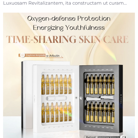
Luxuosam Revitalizantem, ita constructam ut curam
oculorum transformat per technologias novissimas
patentatas. Imbuitur CalmYang™ (ingredienti leniente
proprio, developito per annos investigationis et
developmentis a coreana B...