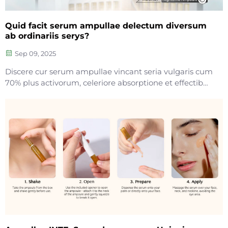
Quid facit serum ampullae delectum diversum
ab ordinariis serys?
Sep 09, 2025
Discere cur serum ampullae vincant seria vulgaris cum
70% plus activorum, celeriore absorptione et effectibus
comprobatis contra rugas, maculas fuscas et
siccitatem. Discere quomodo ea efficaciter uti.