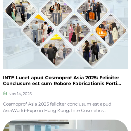
INTE Lucet apud Cosmoprof Asia 2025: Feliciter
Conclusum est cum Robore Fabricationis Forti
ad B2B Socios Adiuvandos
Nov 14, 2025
Cosmoprof Asia 2025 feliciter conclusum est apud
AsiaWorld-Expo in Hong Kong. Inte Cosmetics
(Shenzhen) Co., Ltd. totam suam collectionem
productorum in Stallo 10-J04 ostendit, multam
attentionem e partis clientium globalium B2B