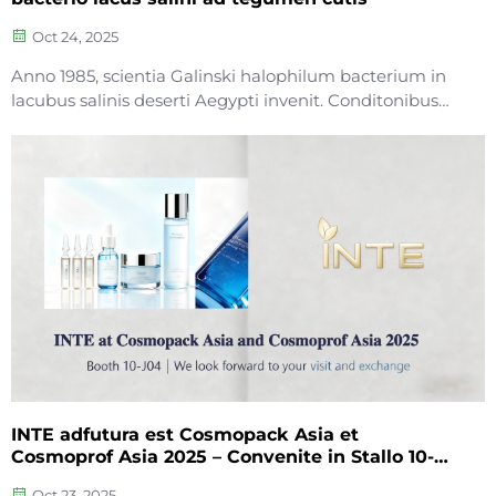
Oct 24, 2025
Anno 1985, scientia Galinski halophilum bacterium in
lacubus salinis deserti Aegypti invenit. Conditonibus
extremis, ut temperatura alta, salinitate alta et
radiatione UV intensa, resistit—gratias ectoino
(tetrahydromethylpyrimidina...)
INTE adfutura est Cosmopack Asia et
Cosmoprof Asia 2025 – Convenite in Stallo 10-
J04
Oct 23, 2025