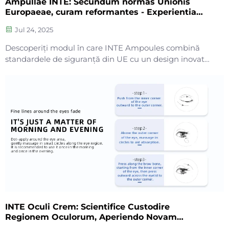
Ampullae INTE: Secundum normas Unionis
Europaeae, curam reformantes - Experientia
gratuita curae cutis
Jul 24, 2025
Descoperiți modul în care INTE Ampoules combină
standardele de siguranță din UE cu un design inovator
pentru o îngrijire eficientă, pură și prietenoasă cu
mediul. Eliminați riscurile de spargere și contaminare
– trăiți o frumusețe sigură și durabilă. Aflați mai multe.
INTE Oculi Crem: Scientifice Custodire
Regionem Oculorum, Aperiendo Novam
Aetatem Curae Lenis et Efficacis