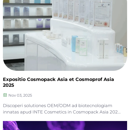
attrahens sua firma fabricatione et...
Expositio Cosmopack Asia et Cosmoprof Asia
2025
Nov 03, 2025
Discoperi solutiones OEM/ODM ad biotecnologiam
innatas apud INTE Cosmetics in Cosmopack Asia 2025.
Conveni nos in Cabina 10-J04 pro compositionibus
novissimi generis, muneribus plenae catenae, et