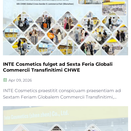
INTE Cosmetics fulget ad Sexta Feria Globali
Commercii Transfinitimi CHWE
Apr 09, 2026
INTE Cosmetics praestitit conspicuam praesentiam ad
Sextam Feriam Globalem Commercii Transfinitimi,
ostentans nostros principales productos pro cura cutis
et professionales nostros servitios OEM/ODM. Cum
profunda peritia in compositione pro cura cutis,
exhibuimus recens...