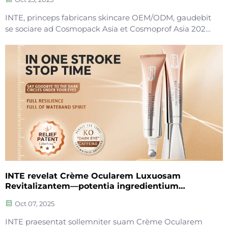
INTE, princeps fabricans skincare OEM/ODM, gaudebit
se sociare ad Cosmopack Asia et Cosmoprof Asia 2025
—eventum B2B summi de catena supply
pulchritudinis in Asia—quod fiet diebus 11–13
Novembris apud Hong Kong AsiaWorld-Expo. Omnes
amatores pulchritudinis agnoscimus...
INTE revelat Crème Ocularem Luxuosam
Revitalizantem—potentia ingredientium
patentatorum et solutionum OEM/ODM
Oct 07, 2025
comprehensivarum
INTE praesentat sollemniter suam Crème Ocularem