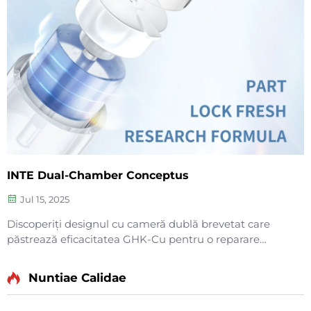
INTE Dual-Chamber Conceptus
Jul 15, 2025
Discoperiți designul cu cameră dublă brevetat care
păstrează eficacitatea GHK-Cu pentru o reparare
maximă a pielii. Hidratează profund, calmează roșeața
și reface barierele pielii sensibile. Încercați astăzi
Nuntiae Calidae
soluția „Small Blue Chamber”.