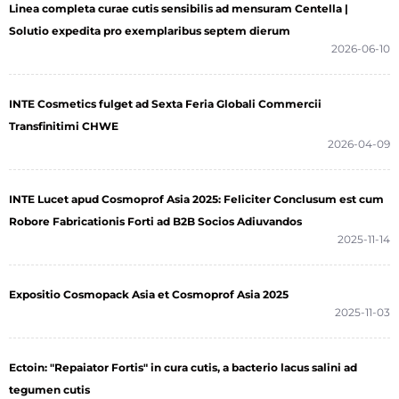
Linea completa curae cutis sensibilis ad mensuram Centella |
Solutio expedita pro exemplaribus septem dierum
2026-06-10
INTE Cosmetics fulget ad Sexta Feria Globali Commercii
Transfinitimi CHWE
2026-04-09
INTE Lucet apud Cosmoprof Asia 2025: Feliciter Conclusum est cum
Robore Fabricationis Forti ad B2B Socios Adiuvandos
2025-11-14
Expositio Cosmopack Asia et Cosmoprof Asia 2025
2025-11-03
Ectoin: "Repaiator Fortis" in cura cutis, a bacterio lacus salini ad
tegumen cutis