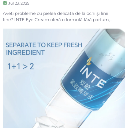
Jul 23, 2025
Aveți probleme cu pielea delicată de la ochi și linii
fine? INTE Eye Cream oferă o formulă fără parfum,
hipoalergenică, cu oligopeptide pentru a repara și
întări. Vedeți rezultate vizibile cu o îngrijire blândă,
susținută de știință. Încercați-o astăzi.