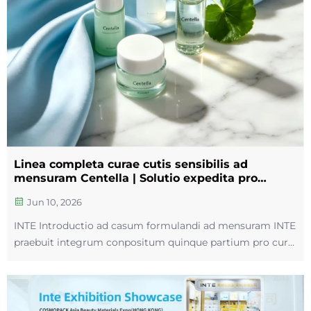
Linea completa curae cutis sensibilis ad
mensuram Centella | Solutio expedita pro
exemplaribus septem dierum
Jun 10, 2026
INTE Introductio ad casum formulandi ad mensuram INTE
praebuit integrum conpositum quinque partium pro cura
cutis sensibilis, quod tonicum, serum, lotionem, cremam
et cataplasmata faciei comprehendit, pro marca externa
pulchritudinis. Centella asiatica ut principale ingrediens in
omnibus usum habet...