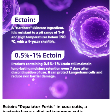
collaboratione perita. Agenda hodie conventum!
Ectoin: "Repaiator Fortis" in cura cutis, a
bacterio lacus salini ad tegumen cutis