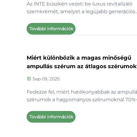
Az INTE büszkén vezeti be luxus revitalizáló
szemkrémét, amelyet a legújabb generációs
szabadalmaztatott technológiák alkalmazásá
fejlesztettek ki, hogy forradalmasítsa a
További információk
szemápolást. CalmYang™ hatóanyagot tarta
(egy kizárólagos nyugtató összetevő, amelyet
Korea B... kutatási és fejlesztési eredmények
hoztak létre évekig tartó munkával)
Miért különbözik a magas minőségű
ampullás szérum az átlagos szérumok
Sep 09, 2025
Fedezze fel, miért hatékonyabbak az ampull
szérumok a hagyományos szérumoknál 70%-
magasabb hatóanyag-tartalommal, gyorsab
felszívódással és bizonyított eredményekkel
További információk
ráncok, sötét foltok és hidratáció tekintetébe
Ismerje meg, hogyan használja őket