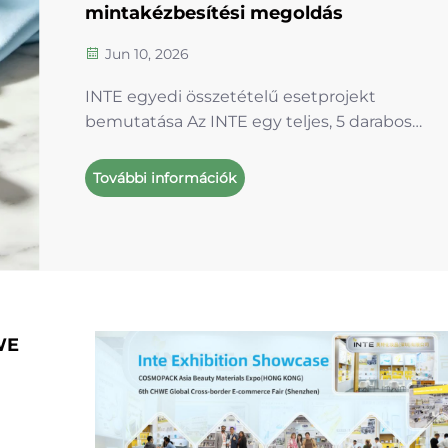
mintakézbesítési megoldás
Jun 10, 2026
INTE egyedi összetételű esetprojekt
bemutatása Az INTE egy teljes, 5 darabos
érzékeny bőrre szánt bőrápoló készletet szállí
egy külföldi szépségápolási márkának, amely
További információk
tonikot, szérumot, hidratáló lotiónt, krémet é
arcmaszkot tartalmaz. A Centella asiatica az
egész termékvonal központi összetevője...
WE