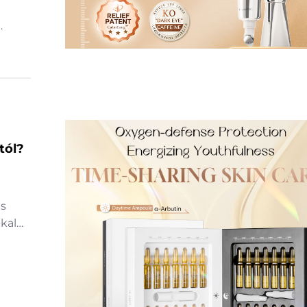
val
lmaz
 Dél-
ént
tól?
ás
kal
b
n.