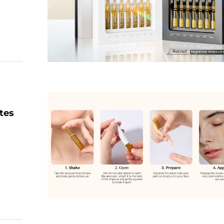
tes
nak.
ázatát