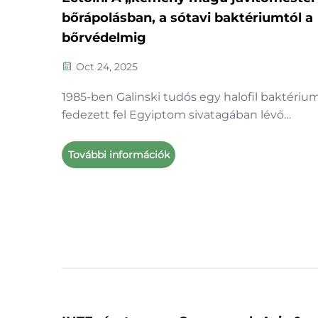
bőrápolásban, a sótavi baktériumtól a
bőrvédelmig
Oct 24, 2025
1985-ben Galinski tudós egy halofil baktériu
fedezett fel Egyiptom sivatagában lévő
sótavakban. Ez a baktérium extrém körülmé
között is túlél, például magas hőmérsékleten
További információk
nagy sókoncentráció mellett és intenzív UV-
sugárzás hatására is – ennek kulcsa az ectoin
(tetrahidrometilpirimidin ...)