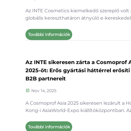
Az INTE Cosmetics kiemelkedő szereplő volt a
globális kereszthatáron átnyúló e-kereskede
vásáron, ahol bemutattuk kulcsképző bőrápo
termékeinket és szakmai OEM/ODM
További információk
szolgáltatásainkat. Mélyreható szakértelemm
bőrápolási formulák területén bemutattunk...
Az INTE sikeresen zárta a Cosmoprof 
2025-öt: Erős gyártási háttérrel erősíti
B2B partnereit
Nov 14, 2025
A Cosmoprof Asia 2025 sikeresen lezárult a 
Kong-i AsiaWorld-Expo kiállítóközpontban. Az
Cosmetics (Shenzhen) Co., Ltd. teljes
termékkínálatát bemutatta a 10-J04-es stan
További információk