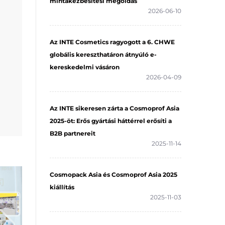
mintakézbesítési megoldás
2026-06-10
Az INTE Cosmetics ragyogott a 6. CHWE
globális kereszthatáron átnyúló e-
kereskedelmi vásáron
tott
2026-04-09
s
Az INTE sikeresen zárta a Cosmoprof Asia
2025-öt: Erős gyártási háttérrel erősíti a
B2B partnereit
2025-11-14
Cosmopack Asia és Cosmoprof Asia 2025
kiállítás
2025-11-03