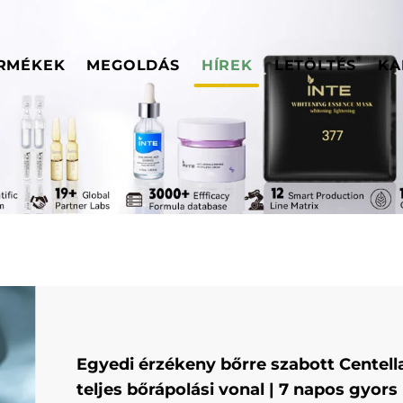
RMÉKEK
MEGOLDÁS
HÍREK
LETÖLTÉS
KA
Egyedi érzékeny bőrre szabott Centell
teljes bőrápolási vonal | 7 napos gyors