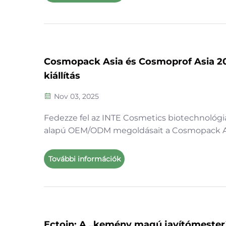
jelentős figyelmet kiváltva globális B2B ügyf
körében erős gyártási képességei által
Cosmopack Asia és Cosmoprof Asia 2
kiállítás
Nov 03, 2025
Fedezze fel az INTE Cosmetics biotechnológi
alapú OEM/ODM megoldásait a Cosmopack A
2025 során. Látogasson el hozzánk a 10-J04-e
standra, hogy megismerje úttörő formuláinka
További információk
teljes körű szolgáltatásainkat és szakértői
együttműködésünket. Foglaljon találkozót 
ma!
Ectoin: A „kemény magú javítómester