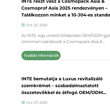
INTE részt vesz a Cosmopack Asia &
Cosmoprof Asia 2025 rendezvényen –
Találkozzon minket a 10-J04-es stand
Oct 23, 2025
Az INTE, egy vezető bőrápolási OEM/ODM gyá
örömmel csatlakozik a Cosmopack Asia &
Cosmoprof Asia 2025-hez – Ázsia legnagyob
szépségipari ellátási lánc eseményéhez, ame
További információk
2025. november 11–13. között kerül megrend
a Hong Kong AsiaWorld-Expo területén. Min
szépségipari...
INTE bemutatja a Luxus revitalizáló
szemkrémet – szabadalmaztatott
összetevőkkel és átfogó OEM/ODM
megoldásokkal
Oct 07, 2025