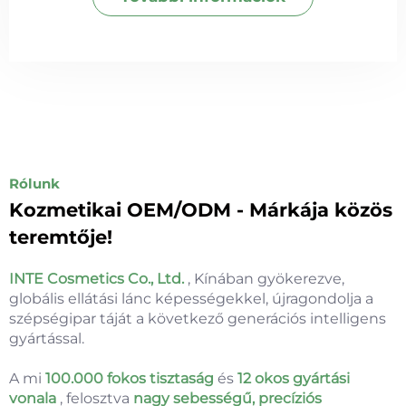
Rólunk
Kozmetikai OEM/ODM - Márkája közös
teremtője!
INTE Cosmetics Co., Ltd.
, Kínában gyökerezve,
globális ellátási lánc képességekkel, újragondolja a
szépségipar táját a következő generációs intelligens
gyártással.
A mi
100.000 fokos tisztaság
és
12 okos gyártási
vonala
, felosztva
nagy sebességű, precíziós