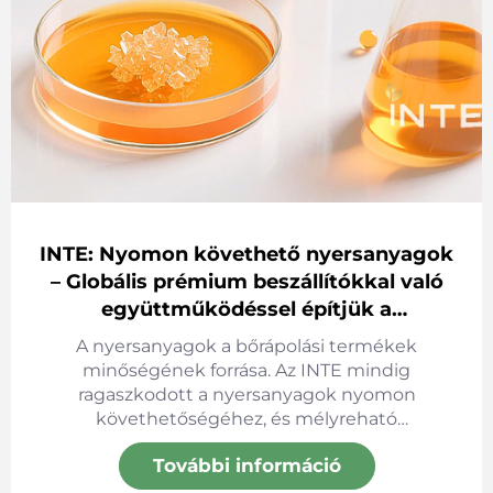
INTE: Nyomon követhető nyersanyagok
– Globális prémium beszállítókkal való
együttműködéssel építjük a
termékminőség szilárd alapjait
A nyersanyagok a bőrápolási termékek
minőségének forrása. Az INTE mindig
ragaszkodott a nyersanyagok nyomon
követhetőségéhez, és mélyreható
együttműködést folytat a vezető globális
További információ
beszállítókkal, így biztosítva a termékek
biztonságát és hatékonyságát már a forrásnál is.