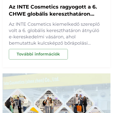
Az INTE Cosmetics ragyogott a 6.
CHWE globális kereszthatáron
átnyúló e-kereskedelmi vásáron
Az INTE Cosmetics kiemelkedő szereplő
volt a 6. globális kereszthatáron átnyúló
e-kereskedelmi vásáron, ahol
bemutattuk kulcsképző bőrápolási
termékeinket és szakmai OEM/ODM
További információk
szolgáltatásainkat. Mélyreható
szakértelemmel a bőrápolási formulák
területén bemutattunk...