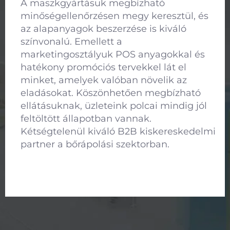
népszerűek. Termékeik egyedi
értékesítési pontokkal rendelkeznek, és
az ellátási láncuk megbízható. Az
utóértékesítési csapatuk azonnal reagál a
kereskedői problémákra. Emellett
adatalapú értékesítési támogatással
képesek vagyunk kategória-
beállításainkat szakértő módon
optimalizálni. Igazi aranybánya a B2B
bőrápolási e-kereskedelmi műveletekhez.