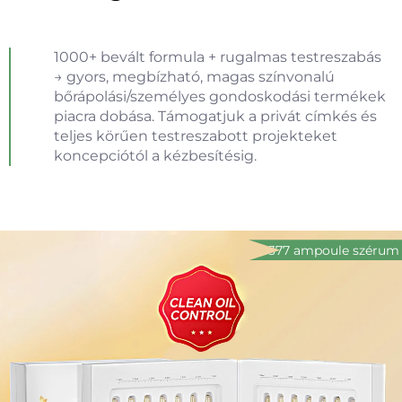
1000+ bevált formula + rugalmas testreszabás
→ gyors, megbízható, magas színvonalú
bőrápolási/személyes gondoskodási termékek
piacra dobása. Támogatjuk a privát címkés és
teljes körűen testreszabott projekteket
koncepciótól a kézbesítésig.
377 ampoule szérum