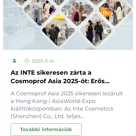
2025-11-14
Az INTE sikeresen zárta a
Cosmoprof Asia 2025-öt: Erős
gyártási háttérrel erősíti a B2B
A Cosmoprof Asia 2025 sikeresen lezárult
partnereit
a Hong Kong-i AsiaWorld-Expo
kiállítóközpontban. Az Inte Cosmetics
(Shenzhen) Co., Ltd. teljes
termékkínálatát bemutatta a 10-J04-es
További információk
standon, jelentős figyelmet kiváltva