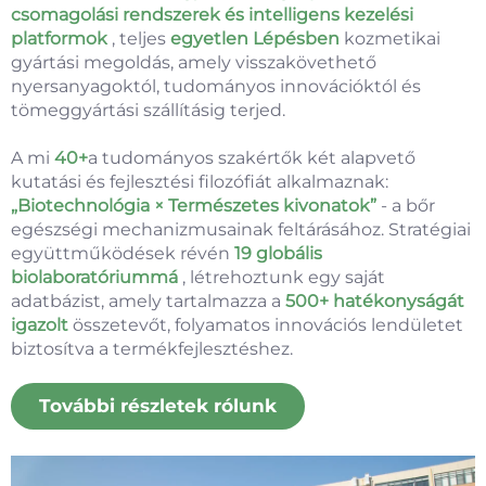
csomagolási rendszerek és intelligens kezelési
platformok
, teljes
egyetlen Lépésben
kozmetikai
gyártási megoldás, amely visszakövethető
nyersanyagoktól, tudományos innovációktól és
tömeggyártási szállításig terjed.
A mi
40+
a tudományos szakértők két alapvető
kutatási és fejlesztési filozófiát alkalmaznak:
„Biotechnológia × Természetes kivonatok”
- a bőr
egészségi mechanizmusainak feltárásához. Stratégiai
együttműködések révén
19 globális
biolaboratóriummá
, létrehoztunk egy saját
adatbázist, amely tartalmazza a
500+ hatékonyságát
igazolt
összetevőt, folyamatos innovációs lendületet
biztosítva a termékfejlesztéshez.
További részletek rólunk