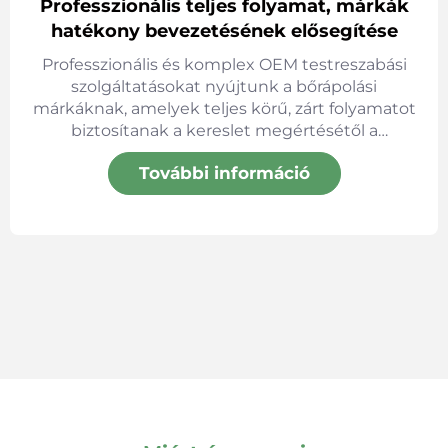
Professzionális teljes folyamat, márkák
hatékony bevezetésének elősegítése
Professzionális és komplex OEM testreszabási
szolgáltatásokat nyújtunk a bőrápolási
márkáknak, amelyek teljes körű, zárt folyamatot
biztosítanak a kereslet megértésétől a
késztermék szállításáig. A szabványosítást és
További információ
rugalmasságot ötvöző folyamattal segítjük a
márkákat a minőségi bőrápolási termékek
hatékony bevezetésében.