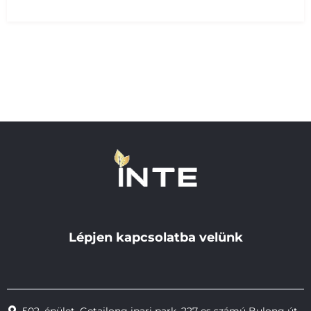
globális B2B ügyfelek körében erős
gyártási képességei által
Lépjen kapcsolatba velünk
502. épület, Getailong ipari park, 227-es számú Bulong út,