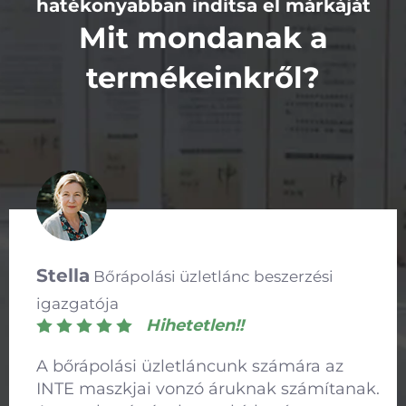
hatékonyabban indítsa el márkáját
Mit mondanak a
termékeinkről?
Vivian
Bőrápolási e-kereskedelmi platform
beszerzési menedzser
Hihetetlen!!
Az e-kereskedelmi platformunkon az INTE
ampullái és szérumai rendkívül