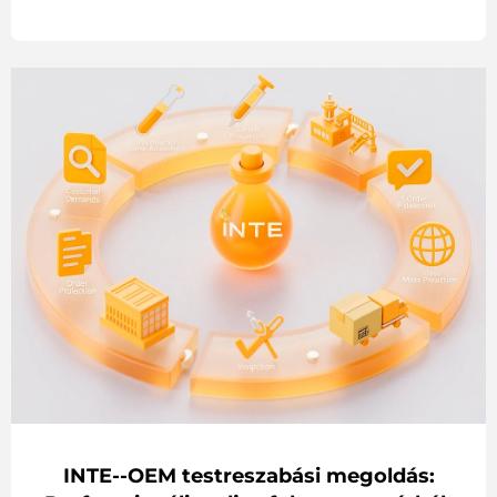
INTE--OEM testreszabási megoldás: