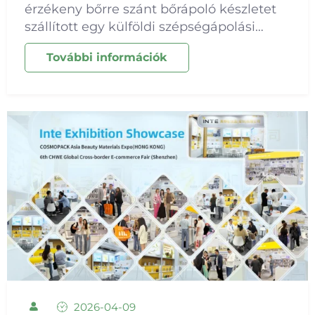
érzékeny bőrre szánt bőrápoló készletet
szállított egy külföldi szépségápolási
márkának, amely tonikot, szérumot,
További információk
hidratáló lotiónt, krémet és arcmaszkot
tartalmaz. A Centella asiatica az egész
termékvonal központi összetevője...
2026-04-09