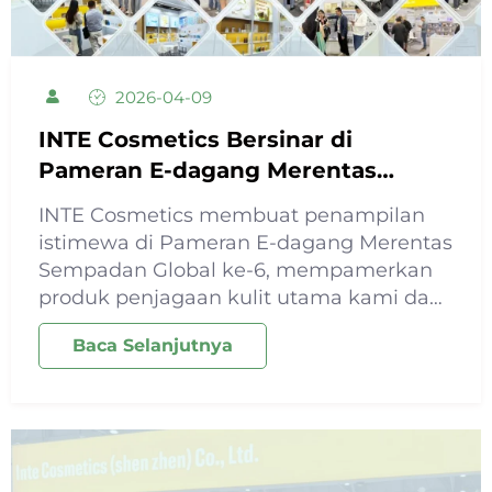
2026-04-09
INTE Cosmetics Bersinar di
Pameran E-dagang Merentas
Sempadan Global CHWE ke-6
INTE Cosmetics membuat penampilan
istimewa di Pameran E-dagang Merentas
Sempadan Global ke-6, mempamerkan
produk penjagaan kulit utama kami dan
perkhidmatan OEM/ODM profesional.
Baca Selanjutnya
Dengan kepakaran mendalam dalam
formulasi penjagaan kulit, kami
mempersembahkan pemotongan...