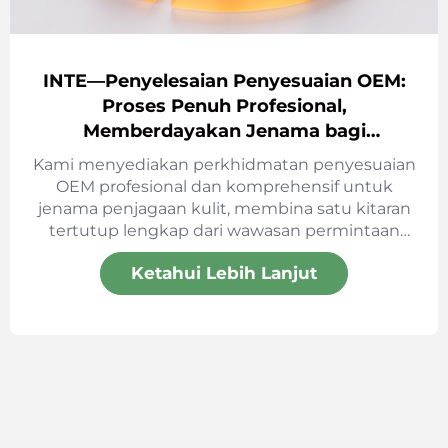
INTE—Penyelesaian Penyesuaian OEM:
Proses Penuh Profesional,
Memberdayakan Jenama bagi
Pelancaran yang Cekap
Kami menyediakan perkhidmatan penyesuaian
OEM profesional dan komprehensif untuk
jenama penjagaan kulit, membina satu kitaran
tertutup lengkap dari wawasan permintaan
hingga penghantaran produk siap. Dengan
Ketahui Lebih Lanjut
proses yang menggabungkan piawaian dan
kelenturan, kami membantu jenama
melancarkan produk penjagaan kulit berkualiti
tinggi secara cekap.