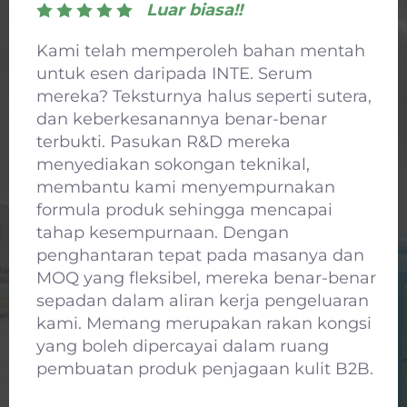
Luar biasa!!
Bagi rantai runcit penjagaan kulit kami,
masker daripada INTE menjadi magnet
bagi pelanggan. Kawalan kualiti dalam
pengeluaran masker mereka sangat
kukuh, dan sumber bahan aktifnya
berada di tahap tertinggi. Selain itu,
pasukan pemasaran mereka
membekalkan kami dengan bahan-
bahan promosi di tempat jualan (POS)
serta pelan promosi yang benar-benar
mendorong jualan. Dan berkat bekalan
mereka yang konsisten, rak-rak kedai
kami sentiasa penuh stok. Tanpa ragu,
INTE merupakan rakan kongsi runcit B2B
yang cemerlang dalam bidang
penjagaan kulit.