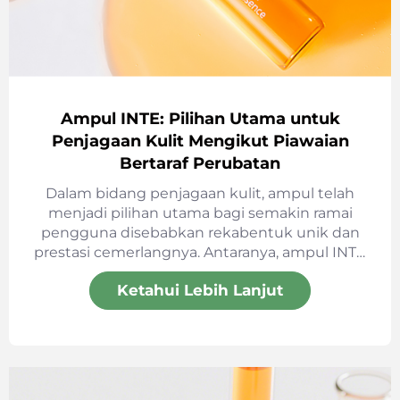
Ampul INTE: Pilihan Utama untuk
Penjagaan Kulit Mengikut Piawaian
Bertaraf Perubatan
Dalam bidang penjagaan kulit, ampul telah
menjadi pilihan utama bagi semakin ramai
pengguna disebabkan rekabentuk unik dan
prestasi cemerlangnya. Antaranya, ampul INTE
menonjol dengan kelebihan yang luar biasa.
Ketahui Lebih Lanjut
Ampul ini lebih tebal, memenuhi piawaian EU,
dan dilengkapi dengan pembuka yang selamat
serta mudah digunakan. Jadi, apakah sebab-
sebab memilih ampul INTE? Dan apakah
kelebihannya?