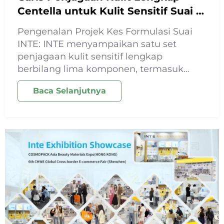
Centella untuk Kulit Sensitif Suai |
Penyelesaian Penghantaran
Pengenalan Projek Kes Formulasi Suai
Sampel Pantas dalam 7 Hari
INTE: INTE menyampaikan satu set
penjagaan kulit sensitif lengkap
berbilang lima komponen, termasuk
toner, serum, losyen, krim dan topeng
Baca Selanjutnya
muka, untuk sebuah jenama kecantikan
antarabangsa. Centella Asiatica
digunakan sebagai bahan utama di
seluruh...