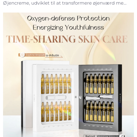
Øjencreme, udviklet til at transformere øjenværd med
banebrydende patenterede teknologier. Forberedt
med CalmYang™ (en unik beroligende ingrediens
udviklet gennem års forskning og udvikling fra
Sydkoreas B...