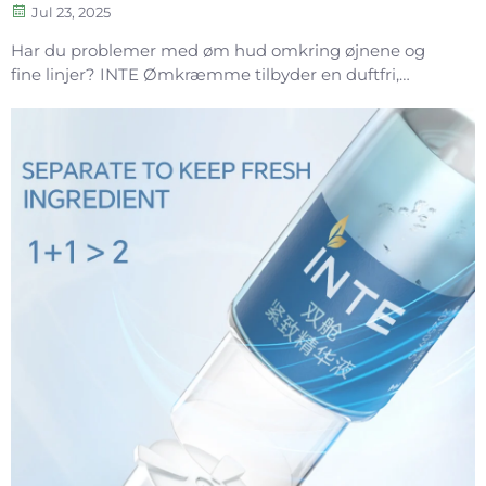
Jul 23, 2025
Har du problemer med øm hud omkring øjnene og
fine linjer? INTE Ømkræmme tilbyder en duftfri,
hipoallergen formulering med oligopeptider til at
reparere og styrke huden. Se synlige resultater med
blid, videnskabeligt dokumenteret pleje. Prøv det i
dag.