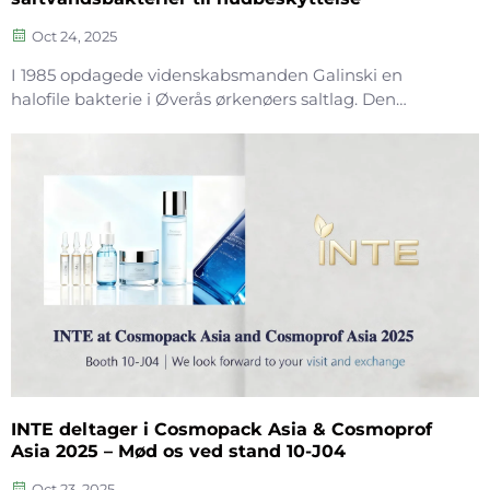
Oct 24, 2025
I 1985 opdagede videnskabsmanden Galinski en
halofile bakterie i Øverås ørkenøers saltlag. Den
overlever ekstreme forhold som høj temperatur, høj
saltkoncentration og intens UV-stråling – takket være
ectoin (tetrahydromethylpyrimidin ...)
INTE deltager i Cosmopack Asia & Cosmoprof
Asia 2025 – Mød os ved stand 10-J04
Oct 23, 2025