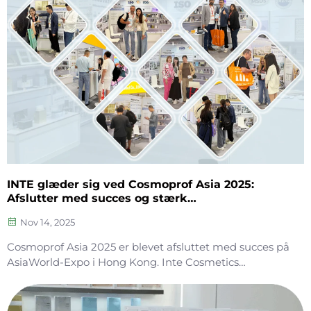
INTE glæder sig ved Cosmoprof Asia 2025:
Afslutter med succes og stærk
produktionskapacitet til at styrke B2B-partnere
Nov 14, 2025
Cosmoprof Asia 2025 er blevet afsluttet med succes på
AsiaWorld-Expo i Hong Kong. Inte Cosmetics
(Shenzhen) Co., Ltd. præsenterede sit fulde
produktprogram på stand 10-J04 og tiltrak stor
opmærksomhed fra globale B2B-kunder takket være