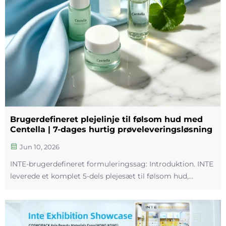
Brugerdefineret plejelinje til følsom hud med
Centella | 7-dages hurtig prøveleveringsløsning
Jun 10, 2026
INTE-brugerdefineret formuleringssag: Introduktion. INTE
leverede et komplet 5-dels plejesæt til følsom hud,
herunder tonevand, serum, lotion, crem og ansigtsmaske,
til et udenlandsk skønhedsbrand. Centella asiatica
anvendes som kerneingrediens på tværs af...