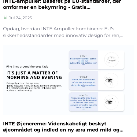
INTE-ampuller: Baseret på EU-standarder, der
omformer en bekymring - Gratis
hudplejeoplevelse
Jul 24, 2025
Opdag, hvordan INTE Ampuller kombinerer EU's
sikkerhedsstandarder med innovativ design for ren,
effektiv og miljøvenlig hudpleje. Eliminer risikoen for
brud og forurening – oplev sikker og bæredygtig
skønhed. Lær mere.
INTE Øjencreme: Videnskabeligt beskyt
øjeområdet og indled en ny æra med mild og
effektiv pleje