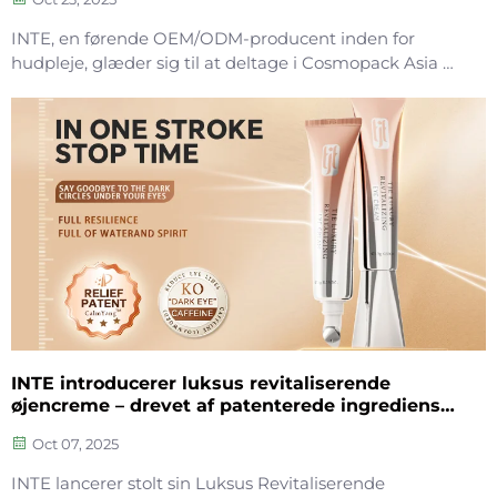
INTE, en førende OEM/ODM-producent inden for
hudpleje, glæder sig til at deltage i Cosmopack Asia &
Cosmoprof Asia 2025 – Asiens førende B2B-event for
skønhedsbranchens supply chain – som afholdes den
11.–13. november på Hong Kong AsiaWorld-Expo. Vi
byder alle aktører i skønhedsindustrien velkommen til
at besøge vores stand,
INTE introducerer luksus revitaliserende
øjencreme – drevet af patenterede ingredienser
og omfattende OEM/ODM-løsninger
Oct 07, 2025
INTE lancerer stolt sin Luksus Revitaliserende