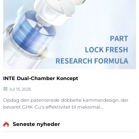
INTE Dual-Chamber Koncept
Jul 15, 2025
Opdag den patenterede dobbelte kammerdesign, der
bevaret GHK-Cu's effektivitet til maksimal
hudreparation. Dybdegørende, beroliger rødme og
reparerer barrierefunktionen i følsom hud. Prøv
Seneste nyheder
løsningen 'Small Blue Chamber' i dag.