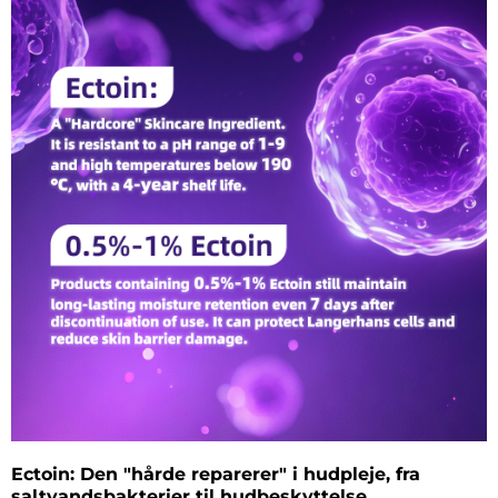
møde i dag!
Ectoin: Den "hårde reparerer" i hudpleje, fra
saltvandsbakterier til hudbeskyttelse