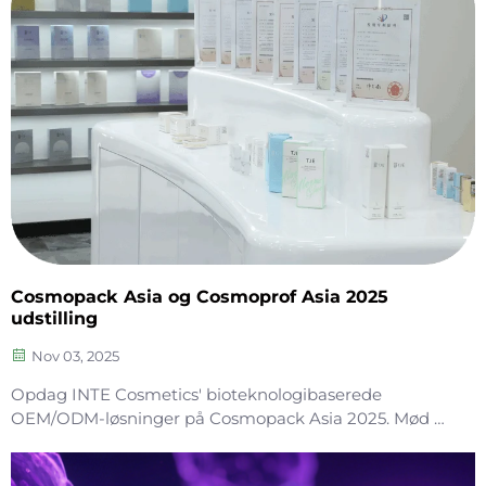
sin robuste produktionskapacitet og
konkurrencedygtige produktilbud. Flere
samarbejdsaftaler inden for OEM/ODM blev
succesfuldt afsluttet, hvilket markerer en frugtbar
udstilling.
Cosmopack Asia og Cosmoprof Asia 2025
udstilling
Nov 03, 2025
Opdag INTE Cosmetics' bioteknologibaserede
OEM/ODM-løsninger på Cosmopack Asia 2025. Mød os
ved stand 10-J04 for banebrydende formuleringer,
fuldkædeservice og ekspertsammarbejde. Book et