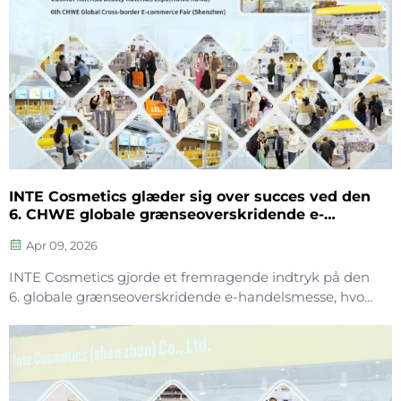
INTE Cosmetics glæder sig over succes ved den
6. CHWE globale grænseoverskridende e-
handelsmesse
Apr 09, 2026
INTE Cosmetics gjorde et fremragende indtryk på den
6. globale grænseoverskridende e-handelsmesse, hvor
vi præsenterede vores kerneprodukter inden for
hudpleje samt vores professionelle OEM/ODM-ydelser.
Med dybdegående ekspertise inden for
hudplejeformuleringer præsenterede vi avancerede...