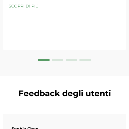
ingrediente particolarmente apprezzato grazie alle sue
SCOPRI DI PIÙ
eccezionali proprietà lenitive. Come principale
produttore OEM/ODM globale di cosmetici...
Feedback degli utenti
Sophia Chen