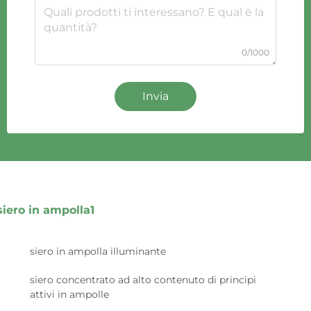
0/1000
Invia
siero in ampolla1
siero in ampolla illuminante
siero concentrato ad alto contenuto di principi
attivi in ampolle