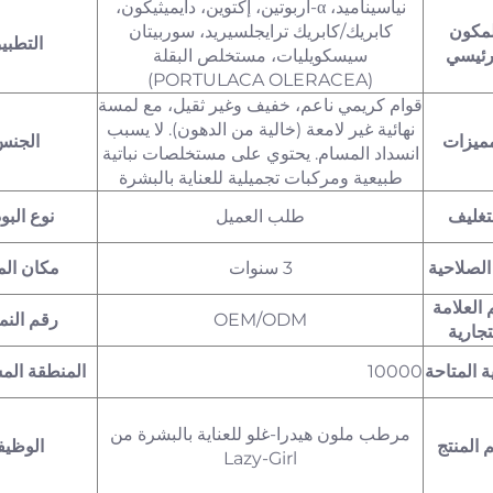
نياسيناميد، α-أربوتين، إكتوين، دايميثيكون،
لمكون
كابريك/كابريك ترايجلسيريد، سوربيتان
التطبي
رئيسي
سيسكويليات، مستخلص البقلة
(PORTULACA OLERACEA)
قوام كريمي ناعم، خفيف وغير ثقيل، مع لمسة
نهائية غير لامعة (خالية من الدهون). لا يسبب
مميزات
الجنس
انسداد المسام. يحتوي على مستخلصات نباتية
طبيعية ومركبات تجميلية للعناية بالبشرة
تغليف
طلب العميل
نوع البو
الصلاحية
3 سنوات
مكان الم
العلامة
OEM/ODM
رقم النم
تجارية
ة المتاحة
10000
المنطقة الم
مرطب ملون هيدرا-غلو للعناية بالبشرة من
 المنتج
الوظيف
Lazy-Girl