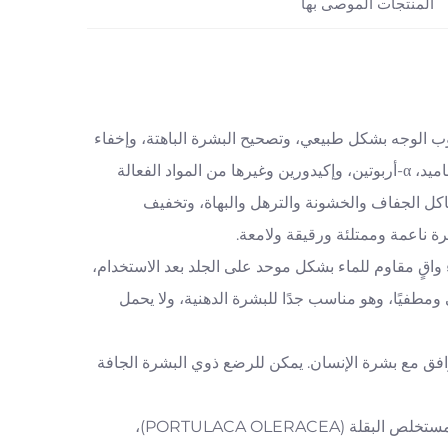
المنتجات الموصى بها
يوب الوجه بشكل طبيعي، وتصحيح البشرة الباهتة، وإخفاء
المسام، وتوحيد لون البشرة الطبيعية الشفافة. يتضمن المنتج اختيار النيكوتيناميد، α-أربوتين، وإكيدورين وغيرها من المواد الفعالة
كل الجفاف والخشونة والترهل والبهاة، وتخفيف
ة ناعمة وممتلئة ورقيقة ولامعة.
اقٍ مقاوم للماء بشكل موحد على الجلد بعد الاستخدام،
ومطفيًا، وهو مناسب جدًا للبشرة الدهنية، ولا يحمل
وافق مع بشرة الإنسان. يمكن للرضع ذوي البشرة الجافة
4. ميكسو خالٍ من المواد الخضراء، ويحتوي على سوربيتان سيسكويليات، ومستخلص البقلة (PORTULACA OLERACEA)،