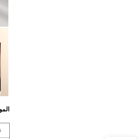
المو
ن