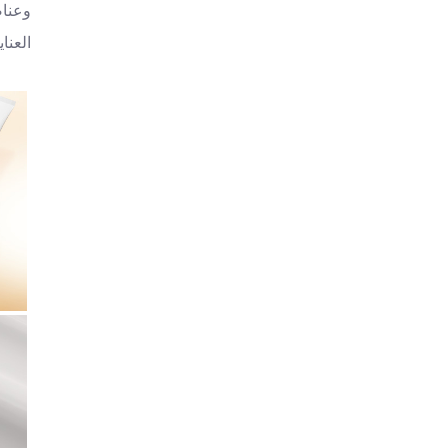
وعناص
العنا