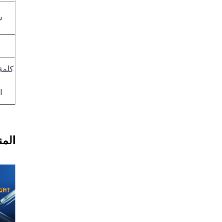
ش
كلمة
ا
المن