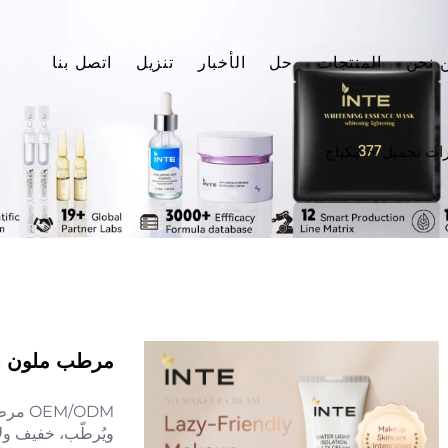
 نحن
المنتجات
حل
الأخبار
تنزيل
اتصل بنا
ت تجميل
>
مكياج
مرطب ملون هيدرا-
M/ODM
ويُرطّب، خفيف ولا 