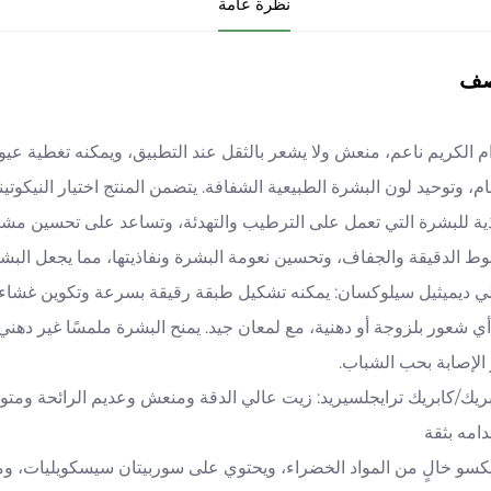
نظرة عامة
صف
وام الكريم ناعم، منعش ولا يشعر بالثقل عند التطبيق، ويمكنه تغطية ع
ية للبشرة التي تعمل على الترطيب والتهدئة، وتساعد على تحسين مشا
ط الدقيقة والجفاف، وتحسين نعومة البشرة ونفاذيتها، مما يجعل البشر
ولي ديميثيل سيلوكسان: يمكنه تشكيل طبقة رقيقة بسرعة وتكوين غشاء و
ي شعور بلزوجة أو دهنية، مع لمعان جيد. يمنح البشرة ملمسًا غير دهني 
لإصابة بحب الشباب.
ابريك/كابريك ترايجلسيريد: زيت عالي الدقة ومنعش وعديم الرائحة ومت
امه بثقة