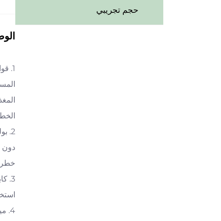
حجم تجريبي
الو
1. ق
المغذ
الخطو
2. ب
دون أ
خطر ا
3. ك
استخد