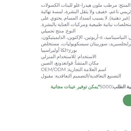
لمنتج: مرطب ملون هيدرا-غلو للبنات الكسولات
كريمي ناعم، خفيف ولا يثقل البشرة، لمسة نهائية
غير دهنية). لا يسبب انسداد المسام. يحتوي على
خلصات نباتية طبيعية ومركبات العناية بالبشرة.
النوع: منتج تجميلي
المكون الرئيسي: النياسيناميد، α-أربوتين، الإكتوين، الدايميثيكون،
ترايجلسيريد، سوربيتان سيسكويوليات، مستخلص
بورтуلكا أوليراسييا
الاستخدام: للاستخدام المنزلي
مكان المنشأ: قوانغدونغ، الصين
اسم العلامة التجارية: OEM/ODM
التصنيع التعاقدية/التصميم التعاقدية: مقبول
ية الطلب:
5000
*يمكن توفير عينات مجانية