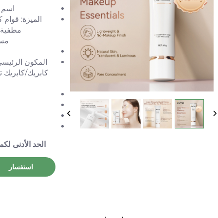
اسم ا
الميزة: قوام 
مطفية (
مست
كابريك/كابريك 
الحد الأدنى لكم
استفسار