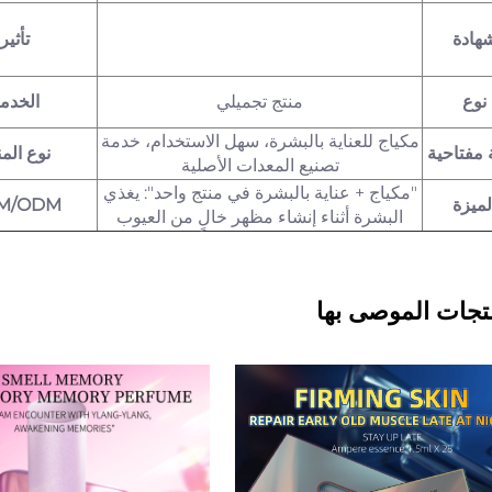
هادة
تأثير
نوع
منتج تجميلي
الخدم
مكياج للعناية بالبشرة، سهل الاستخدام، خدمة
 مفتاحية
نوع المن
تصنيع المعدات الأصلية
"مكياج + عناية بالبشرة في منتج واحد": يغذي
لميزة
M/ODM
البشرة أثناء إنشاء مظهر خالٍ من العيوب
تجات الموصى بها