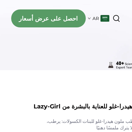
احصل على عرض أسعار
AR
غلو للعناية بالبشرة من Lazy-Girl
OE مرطب ملون هيدرا-غلو للبنات الكسولات: يرطب،
يترك ملمسًا دهنيًا