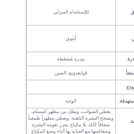
ق
للإستخدام المنزلي
أنثوي
درة
بودرة مُضغَطة
نشأ
قوانغدونغ، الصين
وذج
ستهدفة.
الوجه
يغطي الشوائب، ويقلل من مظهر المسام،
ويصحح البشرة الباهتة، ويعطي مظهراً طبيعياً
ة
شفافاً كأنك بلا مكياج. يعزز نعومة البشرة
وشفافيتها مع العناية بها أثناء وضع المكياج