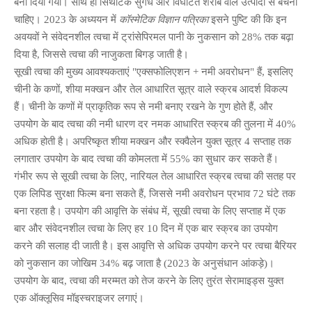
बना दिया गया। साथ ही सिंथेटिक सुगंध और विघटित शराब वाले उत्पादों से बचना
चाहिए। 2023 के अध्ययन में
कॉस्मेटिक विज्ञान पत्रिका
इसने पुष्टि की कि इन
अवयवों ने संवेदनशील त्वचा में ट्रांसेपिरमल पानी के नुकसान को 28% तक बढ़ा
दिया है, जिससे त्वचा की नाजुकता बिगड़ जाती है।
सूखी त्वचा की मुख्य आवश्यकताएं "एक्सफोलिएशन + नमी अवरोधन" हैं, इसलिए
चीनी के कणों, शीया मक्खन और तेल आधारित सूत्र वाले स्क्रब आदर्श विकल्प
हैं। चीनी के कणों में प्राकृतिक रूप से नमी बनाए रखने के गुण होते हैं, और
उपयोग के बाद त्वचा की नमी धारण दर नमक आधारित स्क्रब की तुलना में 40%
अधिक होती है। अपरिष्कृत शीया मक्खन और स्क्वैलेन युक्त सूत्र 4 सप्ताह तक
लगातार उपयोग के बाद त्वचा की कोमलता में 55% का सुधार कर सकते हैं।
गंभीर रूप से सूखी त्वचा के लिए, नारियल तेल आधारित स्क्रब त्वचा की सतह पर
एक लिपिड सुरक्षा फिल्म बना सकते हैं, जिससे नमी अवरोधन प्रभाव 72 घंटे तक
बना रहता है। उपयोग की आवृत्ति के संबंध में, सूखी त्वचा के लिए सप्ताह में एक
बार और संवेदनशील त्वचा के लिए हर 10 दिन में एक बार स्क्रब का उपयोग
करने की सलाह दी जाती है। इस आवृत्ति से अधिक उपयोग करने पर त्वचा बैरियर
को नुकसान का जोखिम 34% बढ़ जाता है (2023 के अनुसंधान आंकड़े)।
उपयोग के बाद, त्वचा की मरम्मत को तेज करने के लिए तुरंत सेरामाइड्स युक्त
एक ऑक्लूसिव मॉइस्चराइजर लगाएं।