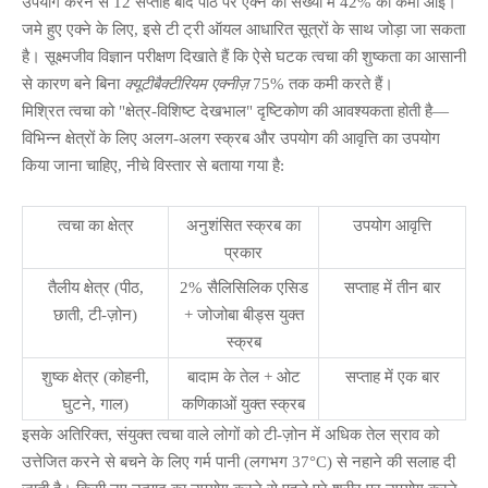
उपयोग करने से 12 सप्ताह बाद पीठ पर एक्ने की संख्या में 42% की कमी आई।
जमे हुए एक्ने के लिए, इसे टी ट्री ऑयल आधारित सूत्रों के साथ जोड़ा जा सकता
है। सूक्ष्मजीव विज्ञान परीक्षण दिखाते हैं कि ऐसे घटक त्वचा की शुष्कता का आसानी
से कारण बने बिना
क्यूटीबैक्टीरियम एक्नीज़
75% तक कमी करते हैं।
मिश्रित त्वचा को "क्षेत्र-विशिष्ट देखभाल" दृष्टिकोण की आवश्यकता होती है—
विभिन्न क्षेत्रों के लिए अलग-अलग स्क्रब और उपयोग की आवृत्ति का उपयोग
किया जाना चाहिए, नीचे विस्तार से बताया गया है:
त्वचा का क्षेत्र
अनुशंसित स्क्रब का
उपयोग आवृत्ति
प्रकार
तैलीय क्षेत्र (पीठ,
2% सैलिसिलिक एसिड
सप्ताह में तीन बार
छाती, टी-ज़ोन)
+ जोजोबा बीड्स युक्त
स्क्रब
शुष्क क्षेत्र (कोहनी,
बादाम के तेल + ओट
सप्ताह में एक बार
घुटने, गाल)
कणिकाओं युक्त स्क्रब
इसके अतिरिक्त, संयुक्त त्वचा वाले लोगों को टी-ज़ोन में अधिक तेल स्राव को
उत्तेजित करने से बचने के लिए गर्म पानी (लगभग 37°C) से नहाने की सलाह दी