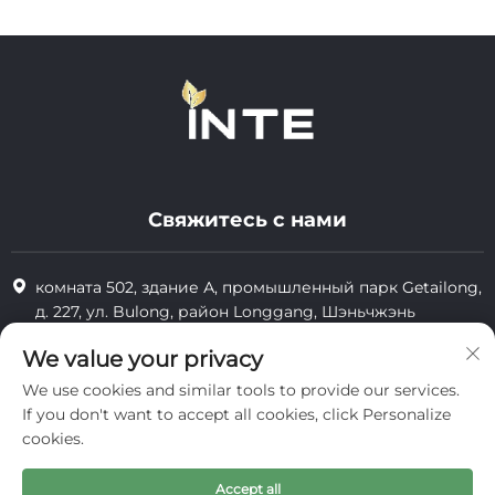
Свяжитесь с нами
комната 502, здание А, промышленный парк Getailong,
д. 227, ул. Bulong, район Longgang, Шэньчжэнь
+86-13823773549
We value your privacy
We use cookies and similar tools to provide our services.
[email protected]
If you don't want to accept all cookies, click Personalize
cookies.
Все права защищены © 2025 Inte Cosmetics (Shenzhen) Co., Ltd.
Accept all