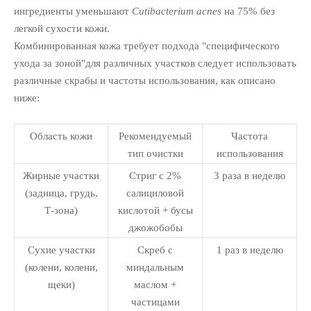
ингредиенты уменьшают
Cutibacterium acnes
на 75% без
легкой сухости кожи.
Комбинированная кожа требует подхода "специфического
ухода за зоной"для различных участков следует использовать
различные скрабы и частоты использования, как описано
ниже:
Область кожи
Рекомендуемый
Частота
тип очистки
использования
Жирные участки
Стриг с 2%
3 раза в неделю
(задница, грудь,
салициловой
Т-зона)
кислотой + бусы
джожобобы
Сухие участки
Скреб с
1 раз в неделю
(колени, колени,
миндальным
щеки)
маслом +
частицами