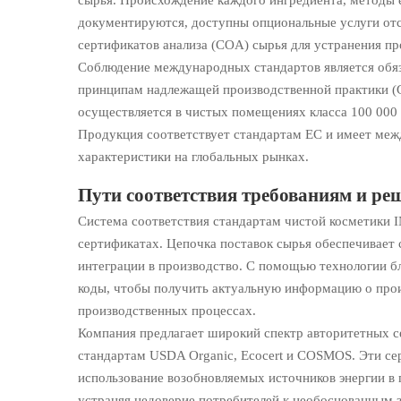
сырья. Происхождение каждого ингредиента, методы 
документируются, доступны опциональные услуги отс
сертификатов анализа (COA) сырья для устранения п
Соблюдение международных стандартов является обяз
принципам надлежащей производственной практики (G
осуществляется в чистых помещениях класса 100 000
Продукция соответствует стандартам ЕС и имеет меж
характеристики на глобальных рынках.
Пути соответствия требованиям и ре
Система соответствия стандартам чистой косметики 
сертификатах. Цепочка поставок сырья обеспечивает
интеграции в производство. С помощью технологии б
коды, чтобы получить актуальную информацию о прои
производственных процессах.
Компания предлагает широкий спектр авторитетных с
стандартам USDA Organic, Ecocert и COSMOS. Эти се
использование возобновляемых источников энергии в 
устраняя недоверие потребителей к необоснованным з