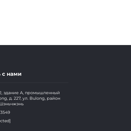
 с нами
2, здание А, промышленный
ong, д. 227, ул. Bulong, район
 Шэньчжэнь
73549
ected]