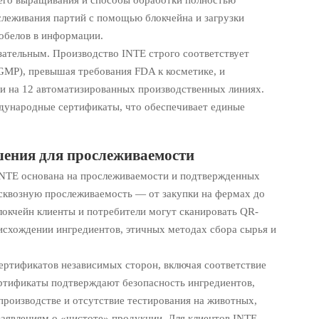
его выращивания и способы обработки полностью
леживания партий с помощью блокчейна и загрузки
робелов в информации.
ательным. Производство INTE строго соответствует
MP), превышая требования FDA к косметике, и
 и на 12 автоматизированных производственных линиях.
дународные сертификаты, что обеспечивает единые
шения для прослеживаемости
INTE основана на прослеживаемости и подтвержденных
 сквозную прослеживаемость — от закупки на фермах до
локчейн клиенты и потребители могут сканировать QR-
схождении ингредиентов, этичных методах сбора сырья и
ертификатов независимых сторон, включая соответствие
ртификаты подтверждают безопасность ингредиентов,
производстве и отсутствие тестирования на животных,
аявлениям о «чистоте» продукции. Для клиентов INTE