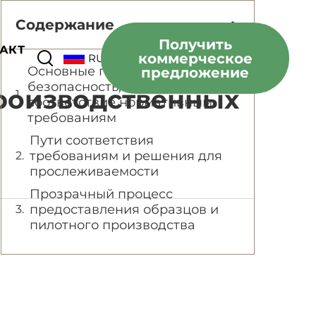
Содержание
Получить
АКТ
коммерческое
RU
Основные принципы:
предложение
безопасность, прозрачность и
Производственных
соответствие нормативным
требованиям
Пути соответствия
требованиям и решения для
прослеживаемости
Прозрачный процесс
предоставления образцов и
пилотного производства