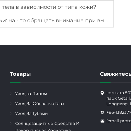
 тела в зависимости от типа кожи?
: на что обращать внимание при выборе
Товары
Свяжитесь
комната 50
Уход за Лицом
парк Getail
Уход За Областью Глаз
Longgang,
+86-138237
Уход За Губами
[email prot
Солнцезащитные Средства И
Декоративная Косметика