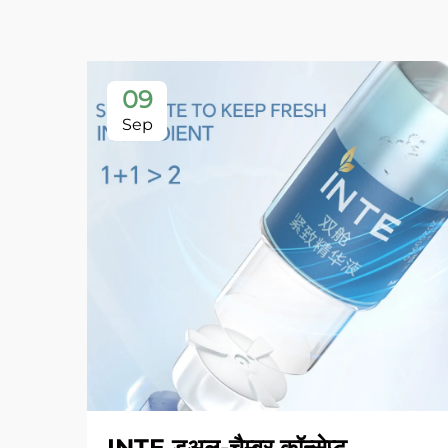
09
Sep
INTE डुअल-चैम्बर कॉन्सेप्ट