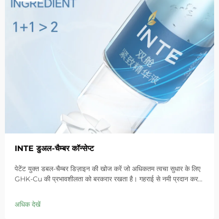
INTE डुअल-चैम्बर कॉन्सेप्ट
पेटेंट युक्त डबल-चैम्बर डिज़ाइन की खोज करें जो अधिकतम त्वचा सुधार के लिए
GHK-Cu की प्रभावशीलता को बरकरार रखता है। गहराई से नमी प्रदान करता
है, संवेदनशील त्वचा में लालिमा को शांत करता है और बाधा को ठीक करता है।
आज ही 'स्मॉल ब्लू चैम्बर' समाधान आजमाएं।
अधिक देखें