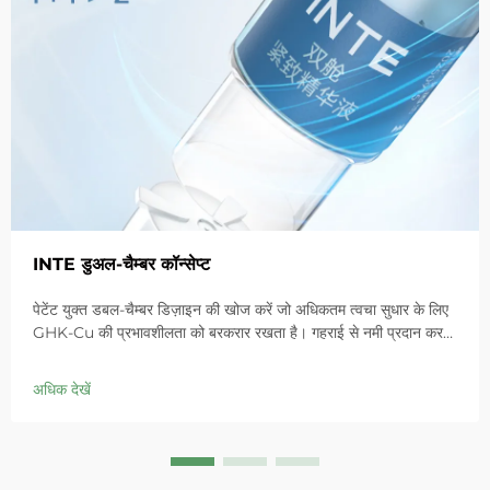
INTE डुअल-चैम्बर कॉन्सेप्ट
पेटेंट युक्त डबल-चैम्बर डिज़ाइन की खोज करें जो अधिकतम त्वचा सुधार के लिए
GHK-Cu की प्रभावशीलता को बरकरार रखता है। गहराई से नमी प्रदान करता
है, संवेदनशील त्वचा में लालिमा को शांत करता है और बाधा को ठीक करता है।
आज ही 'स्मॉल ब्लू चैम्बर' समाधान आजमाएं।
अधिक देखें