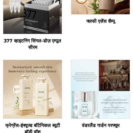
फ्लफी एसेंस शैम्पू
377 व्हाइटनिंग सिंगल-डोज़ एम्पूल
सीरम
फ्रेग्रेंस-इंफ्यूज्ड बॉटेनिकल ब्यूटी
वंडरलैंड गार्डन परफ्यूम
बॉडी वॉश