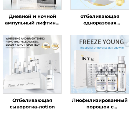
Дневной и ночной
отбеливающая
ампульный лифтинг-
одноразовая
эликсир
сыворотка 377
Отбеливающая
Лиофилизированный
сыворотка-лotion
порошок с
олигопептидом для
подтяжки кожи