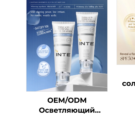
со
OEM/ODM
S
Осветляющий
очищающий крем
для лица с