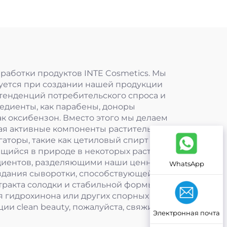
работки продуктов INTE Cosmetics. Мы
уется при создании нашей продукции
 тенденций потребительского спроса и
редиенты, как парабены, доноры
ак оксибензон. Вместо этого мы делаем
ая активные компоненты растительного
аторы, такие как цетиловый спирт
ющийся в природе в некоторых растениях).
диентов, разделяющими наши ценности в
WhatsApp
оздания сыворотки, способствующей
стракта солодки и стабильной формы
я гидрохинона или других спорных
и clean beauty, пожалуйста, свяжитесь с
Электронная почта