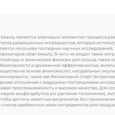
 beauty является ключевым элементом процесса раз
писка разрешенных ингредиентов, который использ
овляется на основе последних научных исследований,
икаторов clean beauty. В него не входят такие инг
тизаторы и химические фильтры для солнца, такие к
 безопасности и доказанной эффективностью, включ
ещества на основе аминокислот, натуральные эмульг
 консерванты, такие как бензиловый спирт (встреча
рские отношения с ведущими поставщиками ингре
ечивая прослеживаемость и высокое качество. Для с
ацию альфа-арбутina (из растения толокнянки), эк
 чтобы достичь заметных результатов без применени
списка одобренных нами ингредиентов для продукци