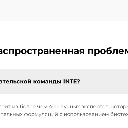
аспространенная пробле
ательской команды INTE?
оит из более чем 40 научных экспертов, кото
ательных формуляций с использованием биоте