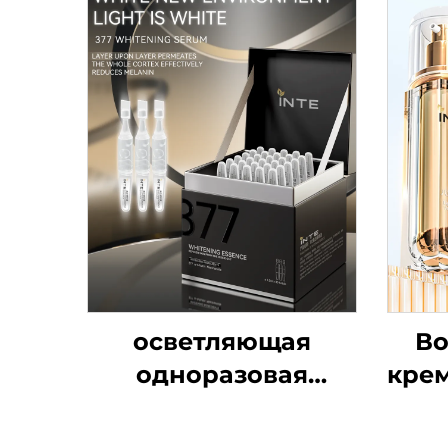
осветляющая
Во
одноразовая
крем
ампульная
сыворотка 377