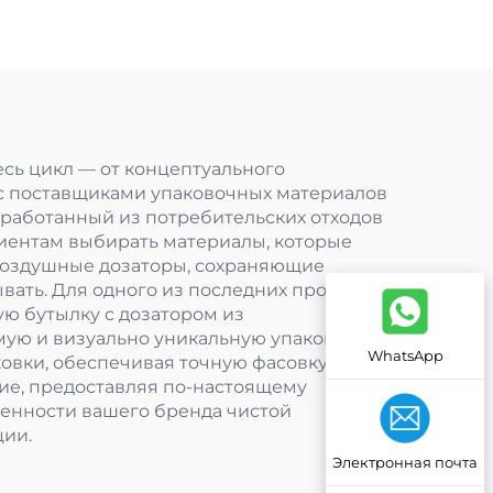
0+
есь цикл — от концептуального
 с поставщиками упаковочных материалов
еработанный из потребительских отходов
лиентам выбирать материалы, которые
воздушные дозаторы, сохраняющие
ать. Для одного из последних продуктов
ю бутылку с дозатором из
ую и визуально уникальную упаковку.
WhatsApp
вки, обеспечивая точную фасовку и
ние, предоставляя по-настоящему
ценности вашего бренда чистой
ции.
Электронная почта