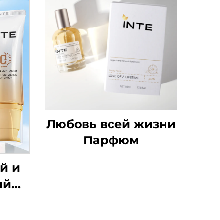
Любовь всей жизни
Парфюм
й и
ий
ий
ный