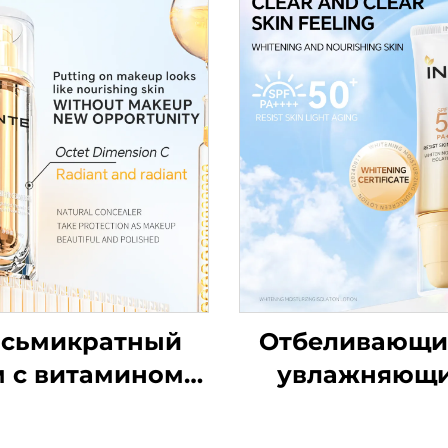
сьмикратный
Отбеливающи
 с витамином C
увлажняющ
Nude
изолирующ
солнцезащит