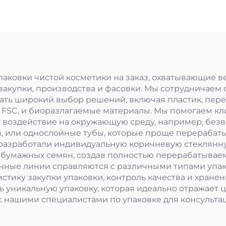
лосьон SPF5
PA++++
паковки чистой косметики на заказ, охватывающие в
закупки, производства и фасовки. Мы сотрудничаем
гать широкий выбор решений, включая пластик, пер
ю FSC, и биоразлагаемые материалы. Мы помогаем к
т воздействие на окружающую среду, например, без
, или однослойные тубы, которые проще перерабатыв
разработали индивидуальную коричневую стеклянну
з бумажных семян, создав полностью перерабатываем
ные линии справляются с различными типами упако
истику закупки упаковки, контроль качества и хране
ь уникальную упаковку, которая идеально отражает 
с нашими специалистами по упаковке для консульта